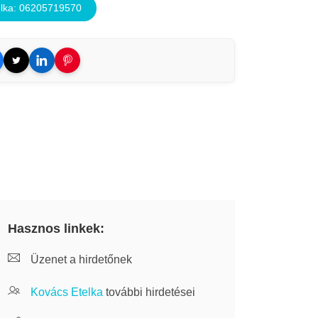
lka: 06205719570
Hasznos linkek:
Üzenet a hirdetőnek
Kovács Etelka
további hirdetései