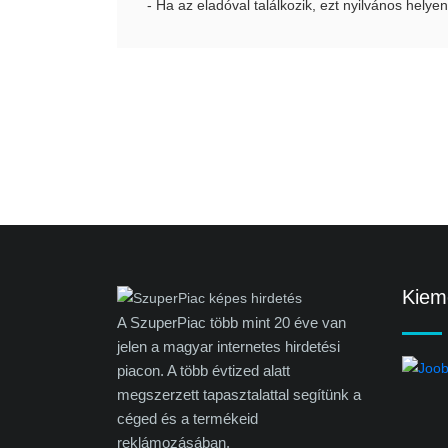
- Ha az eladóval találkozik, ezt nyilvános helyen
Kieme
A SzuperPiac több mint 20 éve van
jelen a magyar internetes hirdetési
piacon. A több évtized alatt
megszerzett tapasztalattal segítünk a
céged és a termékeid
reklámozásában.