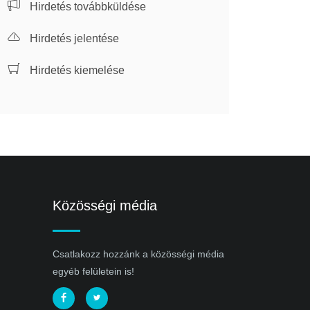
Hirdetés továbbküldése
Hirdetés jelentése
Hirdetés kiemelése
Közösségi média
Csatlakozz hozzánk a közösségi média
egyéb felületein is!