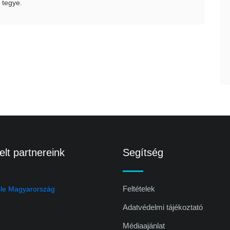
 tegye.
lt partnereink
Segítség
Feltételek
Adatvédelmi tájékoztató
Médiaajánlat