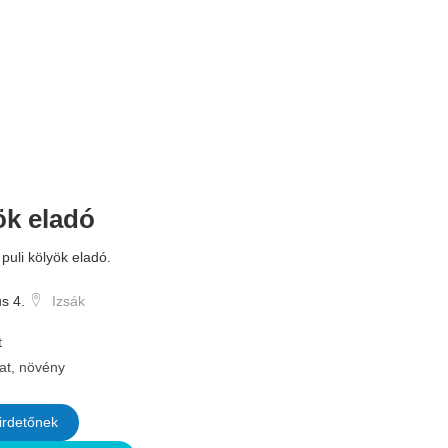
ök eladó
 puli kölyök eladó.
s 4.
Izsák
t
lat, növény
irdetőnek