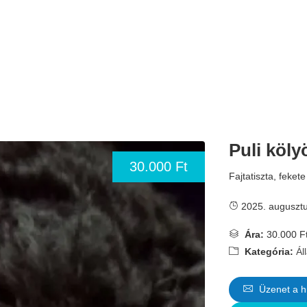
Puli köly
30.000 Ft
Fajtatiszta, fekete
2025. augusztu
Ára:
30.000 F
Kategória:
Ál
Üzenet a h