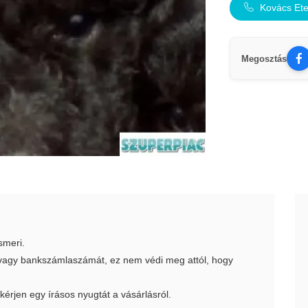
Kovács Ete
Megosztás
smeri.
t vagy bankszámlaszámát, ez nem védi meg attól, hogy
 kérjen egy írásos nyugtát a vásárlásról.