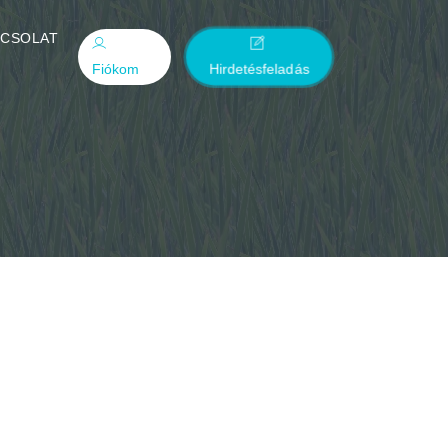
PCSOLAT
Fiókom
Hirdetésfeladás