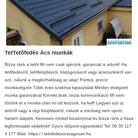
TetTetőfedés Ács munkák
Bízza ránk a tetőt Mi nem csak ígérünk, garanciát is adunk! Ha
tetőfedésről, tetőfelújításról, bádogozásról vagy ácsmunkáról van
szó, nálunk a megbízhatóság az alap! Pontos, precíz
munkavégzés Több éves szakmai tapasztalat Minden elvégzett
munka garanciával Korrekt árak, tiszta kommunikáció Mi nem
tűnünk el a munka után mi ott leszünk, ha kell! Legyen szó új
tetőről vagy a régi felújításáról, nálunk a minőség nem opció,
hanem alapelv. Keressen minket bizalommal és bízza ránk a háza
legfontosabb védelmét! Gyors időpont-egyeztetés! Tel: 06 30 117
3 177 Web: https:/ / tetofedesorszagosan.hu