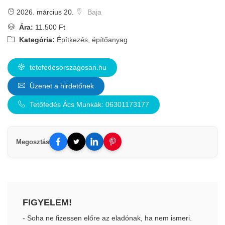
2026. március 20.
Baja
Ára:
11.500 Ft
Kategória:
Építkezés, építőanyag
tetofedesorszagosan.hu
Üzenet a hirdetőnek
Tetőfedés Ács Munkák: 06301173177
Megosztás
FIGYELEM!
- Soha ne fizessen előre az eladónak, ha nem ismeri.