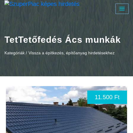
TetTetőfedés Ács munkák
Kategóriák /
Vissza a építkezés, építőanyag hirdetésekhez
11.500 Ft