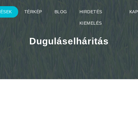
TÉSEK
TÉRKÉP
BLOG
HIRDETÉS
KA
KIEMELÉS
Duguláselháritás