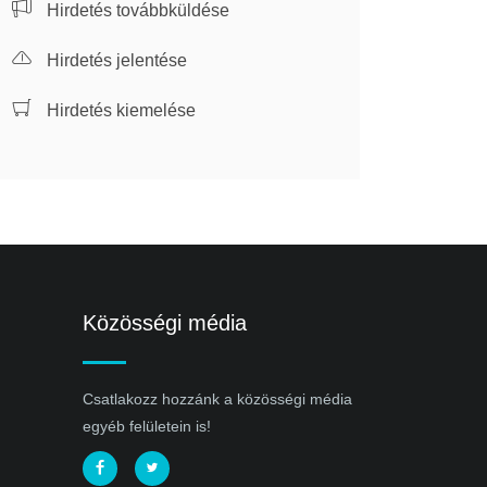
Hirdetés továbbküldése
Hirdetés jelentése
Hirdetés kiemelése
Közösségi média
Csatlakozz hozzánk a közösségi média
egyéb felületein is!