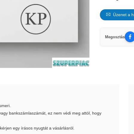
Üzenet a h
Megosztás
smeri.
t vagy bankszámlaszámát, ez nem védi meg attól, hogy
 kérjen egy írásos nyugtát a vásárlásról.