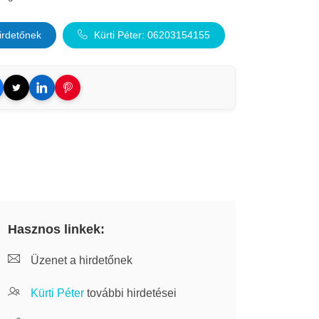
irdetőnek
Kürti Péter: 06203154155
Hasznos linkek:
Üzenet a hirdetőnek
Kürti Péter
további hirdetései