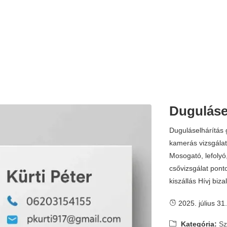
Duguláse
Duguláselhárítás 
kamerás vizsgálat
Mosogató, lefolyó
csővizsgálat ponto
kiszállás Hívj bi
2025. július 31.
Kategória:
Sz