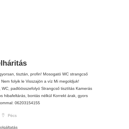
lháritás
gyorsan, tisztán, profin! Mosogató WC strangcső
 Nem folyik le Visszajön a víz Mi megoldjuk!
, WC, padlóösszefolyó Strangcső tisztítás Kamerás
s hibafeltárás, bontás nélkül Korrekt árak, gyors
zalommal: 06203154155
Pécs
olgáltatás