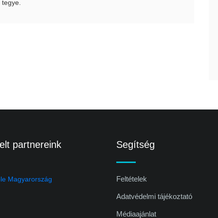
 tegye.
lt partnereink
Segítség
Feltételek
Adatvédelmi tájékoztató
Médiaajánlat