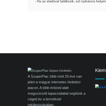
- Ha az eladóval találkozik, ezt nyilvános helyen
Kieme
A SzuperPiac több mint 20 éve van
jelen a magyar internetes hirdetési
piacon. A több évtized alatt
megszerzett tapasztalattal segítünk a
céged és a termékeid
reklámozásában.