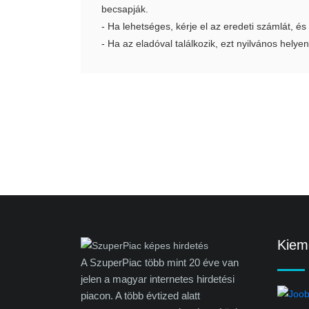
becsapják.
- Ha lehetséges, kérje el az eredeti számlát, és
- Ha az eladóval találkozik, ezt nyilvános helyen
Kieme
A SzuperPiac több mint 20 éve van
jelen a magyar internetes hirdetési
piacon. A több évtized alatt