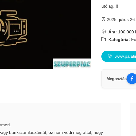
utólag..!!
2025. július 26.
Ára:
100.000 
Kategória:
Fo
www.palati
Megosztás
smeri.
t vagy bankszámlaszámát, ez nem védi meg attól, hogy