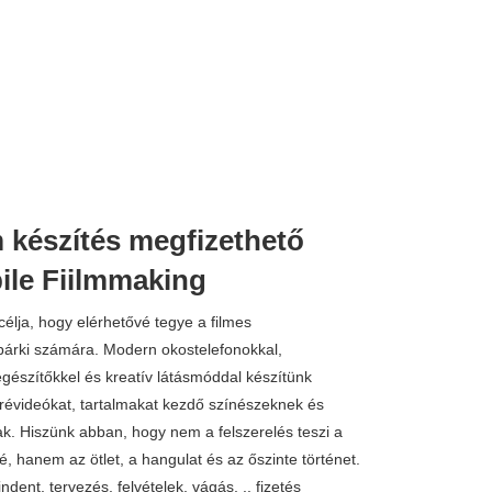
 készítés megfizethető
ile Fiilmmaking
célja, hogy elérhetővé tegye a filmes
bárki számára. Modern okostelefonokkal,
egészítőkkel és kreatív látásmóddal készítünk
rtrévideókat, tartalmakat kezdő színészeknek és
ak. Hiszünk abban, hogy nem a felszerelés teszi a
é, hanem az ötlet, a hangulat és az őszinte történet.
ndent, tervezés, felvételek, vágás, .. fizetés