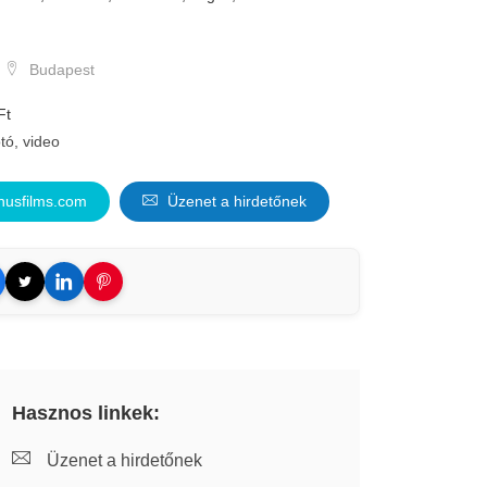
Budapest
Ft
tó, video
nusfilms.com
Üzenet a hirdetőnek
Hasznos linkek:
Üzenet a hirdetőnek