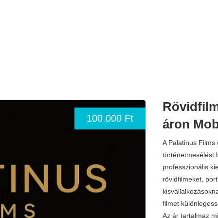
Rövidfilm
100.000 Ft
áron Mob
A Palatinus Films 
történetmesélést 
professzionális ki
rövidfilmeket, po
kisvállalkozásokn
filmet különlegess
Az ár tartalmaz mi