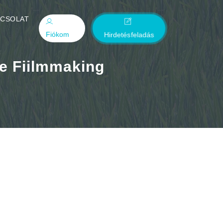
PCSOLAT
Fiókom
Hirdetésfeladás
le Fiilmmaking