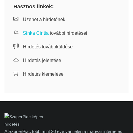
Hasznos linkek:
Üzenet a hirdetőnek
Sinka Cintia
további hirdetései
Hirdetés továbbküldése
Hirdetés jelentése
Hirdetés kiemelése
A SzuperPiac több mint 20 éve van jelen a magyar internetes