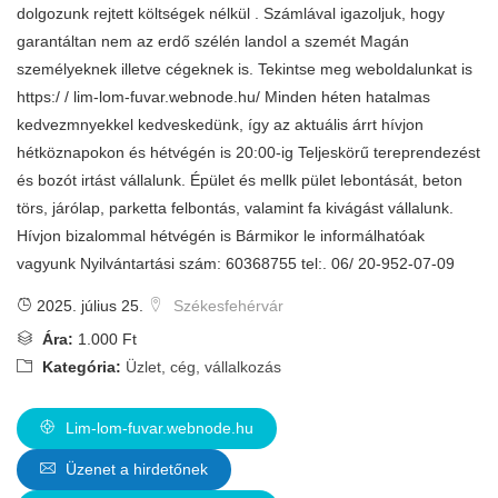
dolgozunk rejtett költségek nélkül . Számlával igazoljuk, hogy
garantáltan nem az erdő szélén landol a szemét Magán
személyeknek illetve cégeknek is. Tekintse meg weboldalunkat is
https:/ / lim-lom-fuvar.webnode.hu/ Minden héten hatalmas
kedvezmnyekkel kedveskedünk, így az aktuális árrt hívjon
hétköznapokon és hétvégén is 20:00-ig Teljeskörű tereprendezést
és bozót irtást vállalunk. Épület és mellk pület lebontását, beton
törs, járólap, parketta felbontás, valamint fa kivágást vállalunk.
Hívjon bizalommal hétvégén is Bármikor le informálhatóak
vagyunk Nyilvántartási szám: 60368755 tel:. 06/ 20-952-07-09
2025. július 25.
Székesfehérvár
Ára:
1.000 Ft
Kategória:
Üzlet, cég, vállalkozás
Lim-lom-fuvar.webnode.hu
Üzenet a hirdetőnek