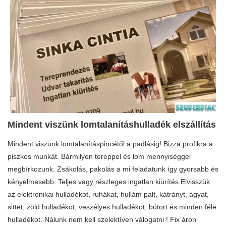
Mindent viszünk lomtalanításhulladék elszállítás
Mindent viszünk lomtalanításpincétől a padlásig! Bizza profikra a
piszkos munkát. Bármilyen tereppel és lom mennyiséggel
megbírkozunk. Zsákolás, pakolás a mi feladatunk így gyorsabb és
kényelmesebb. Teljes vagy részleges ingatlan kiürítés Elvisszük
az elektronikai hulladékot, ruhákat, hullám palt, kátrányt, ágyat,
sittet, zöld hulladékot, veszélyes hulladékot, bútort és minden féle
hulladékot. Nálunk nem kell szelektíven válogatni ! Fix áron