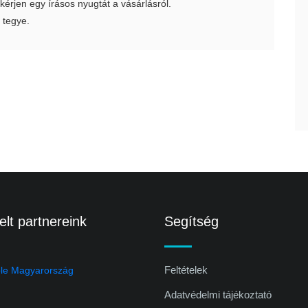
 kérjen egy írásos nyugtát a vásárlásról.
 tegye.
lt partnereink
Segítség
Feltételek
Adatvédelmi tájékoztató