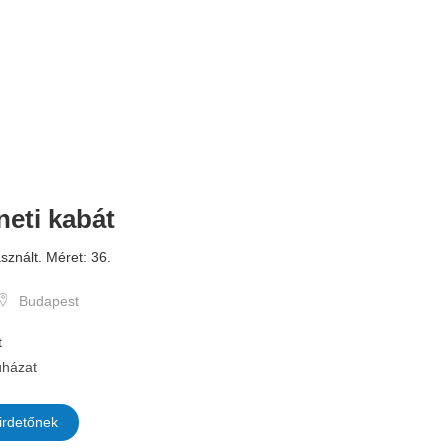
neti kabát
10.000 
sznált. Méret: 36.
Budapest
t
házat
irdetőnek