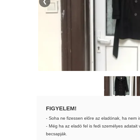
❮
FIGYELEM!
- Soha ne fizessen előre az eladónak, ha nem i
- Még ha az eladó fel is fedi személyes adatai
becsapják.