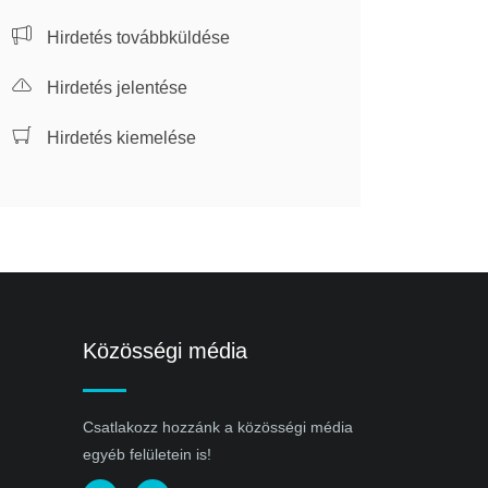
Hirdetés továbbküldése
Hirdetés jelentése
Hirdetés kiemelése
Közösségi média
Csatlakozz hozzánk a közösségi média
egyéb felületein is!