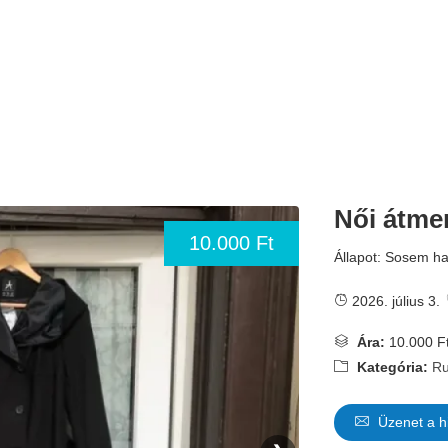
Női átme
10.000 Ft
Állapot: Sosem ha
2026. július 3.
Ára:
10.000 F
Kategória:
Ru
Üzenet a h