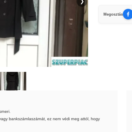
❯
Megosztás
smeri.
t vagy bankszámlaszámát, ez nem védi meg attól, hogy