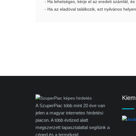
- Ha lehetséges, kérje el az eredeti számlát, és
- Ha az eladóval találkozik, ezt nyilvános helyen
Kieme
A SzuperPiac több mint 20 éve van
jelen a magyar internetes hirdetési
piacon. A több évtized alatt
megszerzett tapasztalattal segítünk a
céged és a termékeid