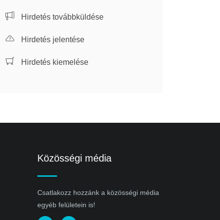
Hirdetés továbbküldése
Hirdetés jelentése
Hirdetés kiemelése
Közösségi média
Csatlakozz hozzánk a közösségi média
egyéb felületein is!