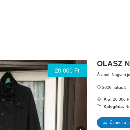
OLASZ N
20.000 Ft
Állapot: Nagyon j
2026. július 3.
Ára:
20.000 F
Kategória:
Ru
Üzenet a h