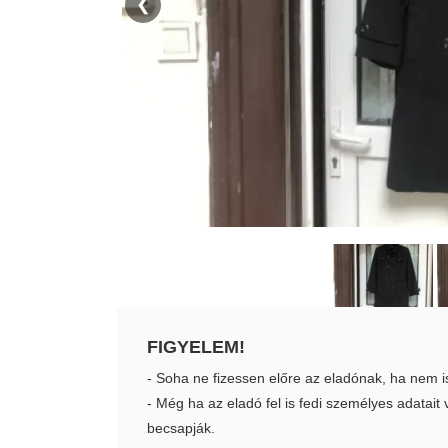
❮
FIGYELEM!
- Soha ne fizessen előre az eladónak, ha nem i
- Még ha az eladó fel is fedi személyes adatai
becsapják.