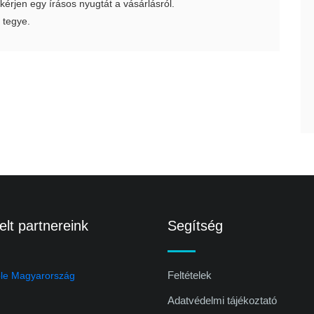
 kérjen egy írásos nyugtát a vásárlásról.
 tegye.
lt partnereink
Segítség
Feltételek
Adatvédelmi tájékoztató