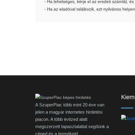
- Ha lehetséges, kérje el az eredeti számlát, és
- Ha az eladóval találkozik, ezt nyilvános helyen
Kieme
A SzuperPiac több mint 20 éve van
jelen a magyar internetes hirdetési
piacon. A több évtized alatt
megszerzett tapasztalattal segítünk a
céged és a termékeid