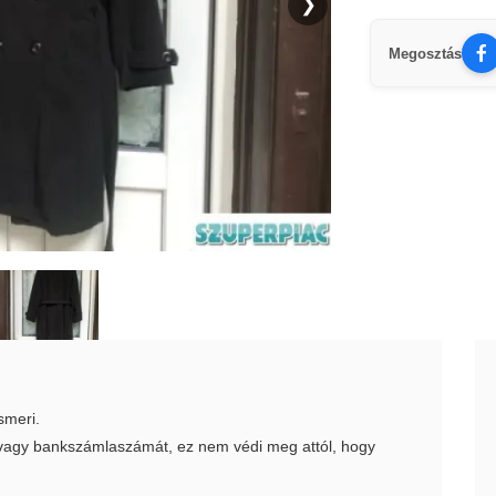
❯
Megosztás
smeri.
t vagy bankszámlaszámát, ez nem védi meg attól, hogy