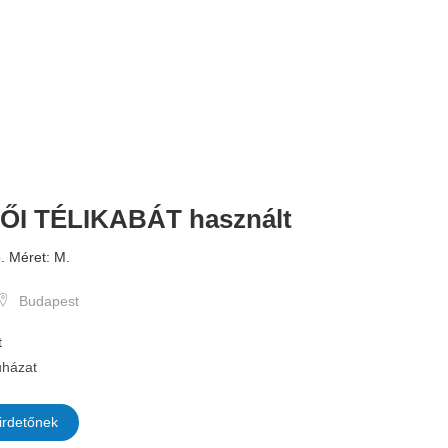
ŐI TÉLIKABÁT használt
20.000 
ó. Méret: M.
Budapest
t
házat
irdetőnek