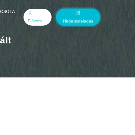
PCSOLAT
Fiókom
Hirdetésfeladás
ált