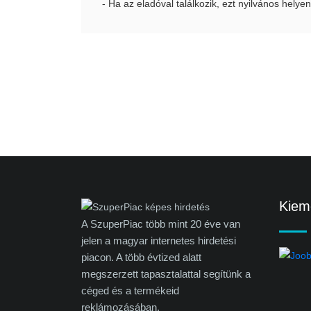
- Ha az eladóval találkozik, ezt nyilvános helyen
Kieme
A SzuperPiac több mint 20 éve van
jelen a magyar internetes hirdetési
piacon. A több évtized alatt
megszerzett tapasztalattal segítünk a
céged és a termékeid
reklámozásában.