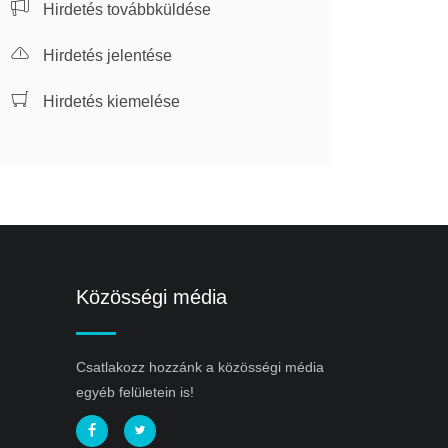
Hirdetés továbbküldése
Hirdetés jelentése
Hirdetés kiemelése
Közösségi média
Csatlakozz hozzánk a közösségi média
egyéb felületein is!