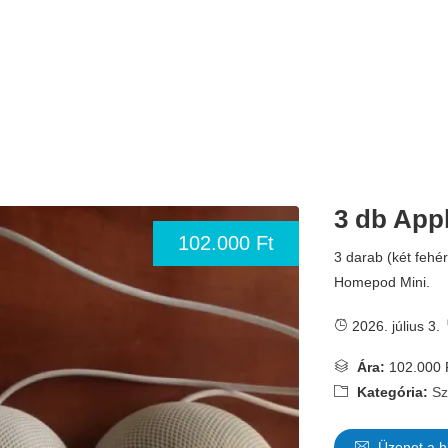
3 db App
102.000 Ft
3 darab (két fehér
Homepod Mini.
2026. július 3.
Ára:
102.000 
Kategória:
Sz
Üzenet a h