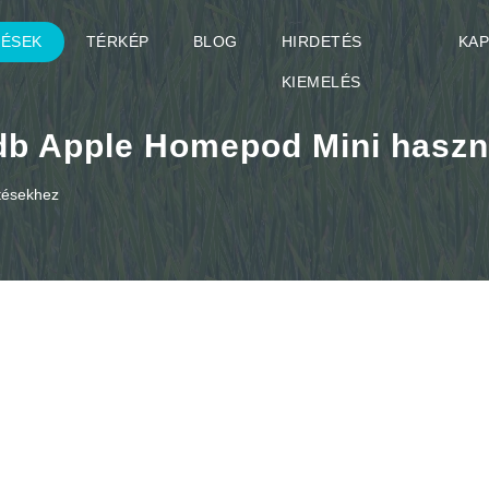
TÉSEK
TÉRKÉP
BLOG
HIRDETÉS
KA
KIEMELÉS
db Apple Homepod Mini haszn
etésekhez