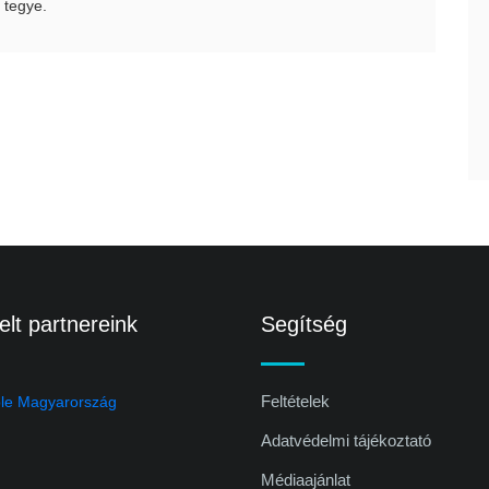
 tegye.
lt partnereink
Segítség
Feltételek
Adatvédelmi tájékoztató
Médiaajánlat