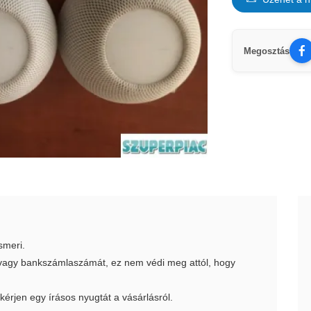
Megosztás
smeri.
t vagy bankszámlaszámát, ez nem védi meg attól, hogy
 kérjen egy írásos nyugtát a vásárlásról.