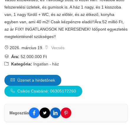
felszerelési üzletek, és gumisok is. A ház 1 nagy, és 1 kisszoba
van, 1 nagy fürdő + WC, és az előtér, és az étkező, konyha
egyben van, ami 40 m2! Csak kézpénzre eladó!!Ára:52 millió Ft,
az ár FIX!! INGATLANOSOK NE KERESENEK! Időpont egyeztetés
megtekintésnél szükséges!!
2026. március 19.
Vecsés
Ára:
52.000.000 Ft
Kategória:
Ingatlan - ház
Üzenet a hirdetőnek
Csikós Csabáné: 06305172260
Megosztás