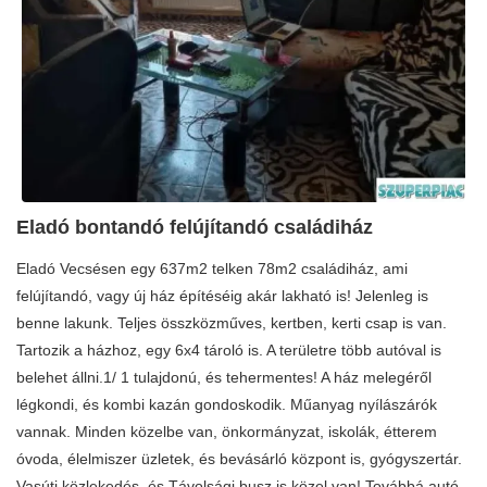
Eladó bontandó felújítandó családiház
Eladó Vecsésen egy 637m2 telken 78m2 családiház, ami
felújítandó, vagy új ház építéséig akár lakható is! Jelenleg is
benne lakunk. Teljes összközműves, kertben, kerti csap is van.
Tartozik a házhoz, egy 6x4 tároló is. A területre több autóval is
belehet állni.1/ 1 tulajdonú, és tehermentes! A ház melegéről
légkondi, és kombi kazán gondoskodik. Műanyag nyílászárók
vannak. Minden közelbe van, önkormányzat, iskolák, étterem
óvoda, élelmiszer üzletek, és bevásárló központ is, gyógyszertár.
Vasúti közlekedés, és Távolsági busz is közel van! Továbbá autó