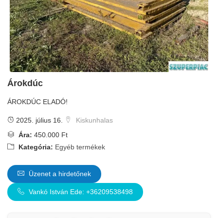
Árokdúc
ÁROKDÚC ELADÓ!
2025. július 16.
Kiskunhalas
Ára:
450.000 Ft
Kategória:
Egyéb termékek
Üzenet a hirdetőnek
Vankó István Ede: +36209538498