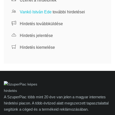
Üzenet a hirdetőnek
Vankó István Ede
további hirdetései
Hirdetés továbbküldése
Hirdetés jelentése
Hirdetés kiemelése
A SzuperPiac több mint 20 éve van jelen a magyar internetes
hirdetési piacon. A több évtized alatt megszerzett tapasztalattal
segítünk a céged és a termékeid reklámozásában.