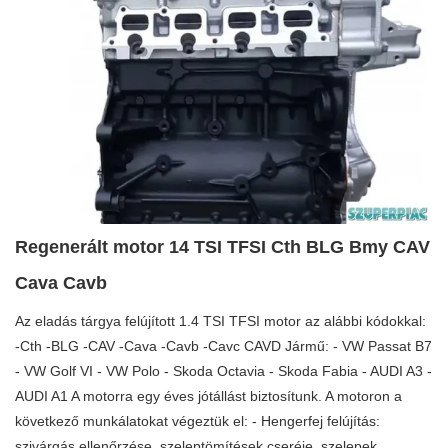
Regenerált motor 14 TSI TFSI Cth BLG Bmy CAV
Cava Cavb
Az eladás tárgya felújított 1.4 TSI TFSI motor az alábbi kódokkal:
-Cth -BLG -CAV -Cava -Cavb -Cavc CAVD Jármű: - VW Passat B7
- VW Golf VI - VW Polo - Skoda Octavia - Skoda Fabia - AUDI A3 -
AUDI A1 A motorra egy éves jótállást biztosítunk. A motoron a
következő munkálatokat végeztük el: - Hengerfej felújítás:
szivárgás ellenőrzése, szeleptömítések cseréje, szelepek