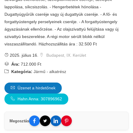
lappolása, síkcsiszolás. - Hengerbetétek hónolása -
Dugattyúgyűrűk cseréje vagy új dugattyúk cseréje. - A fő- és
forgattyústengely perselyeinek cseréje. - A forgattyústengely
ágyazásának ellenőrzése. - Az olajszivattyú felújítása vagy új
szivattyú beszerelése. A régi motor sérült blokk nélkül
visszaszállítandó. Házhozszállitás ára : 32.500 Ft
2025. július 16.
Budapest, IX. Kerület
Ára:
712.000 Ft
Kategória:
Jármű - alkatrész
Üzenet a hirdetőnek
Hahn Anna: 307896962
Megosztás