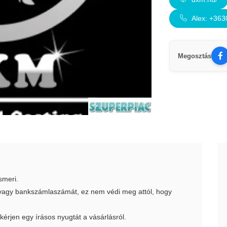
Alex: +36
Megosztás
smeri.
t vagy bankszámlaszámát, ez nem védi meg attól, hogy
 kérjen egy írásos nyugtát a vásárlásról.