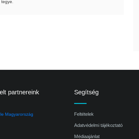
 tegye.
lt partnereink
Segítség
Feltételek
Adatvédelmi tájékoztató
Médiaajánlat