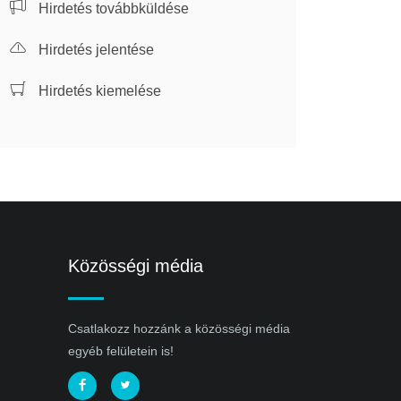
Hirdetés továbbküldése
Hirdetés jelentése
Hirdetés kiemelése
Közösségi média
Csatlakozz hozzánk a közösségi média
egyéb felületein is!