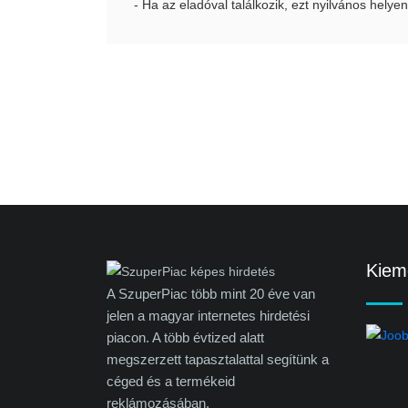
- Ha az eladóval találkozik, ezt nyilvános helyen
Kieme
A SzuperPiac több mint 20 éve van
jelen a magyar internetes hirdetési
piacon. A több évtized alatt
megszerzett tapasztalattal segítünk a
céged és a termékeid
reklámozásában.