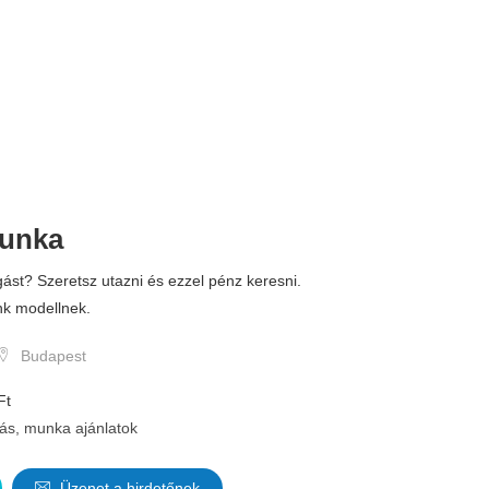
munka
ást? Szeretsz utazni és ezzel pénz keresni.
nk modellnek.
Budapest
Ft
lás, munka ajánlatok
Üzenet a hirdetőnek