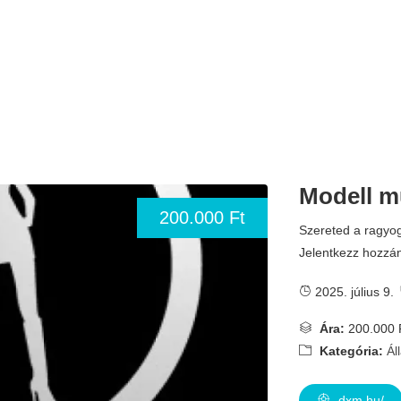
Modell 
200.000 Ft
Szereted a ragyog
Jelentkezz hozzá
2025. július 9.
Ára:
200.000 
Kategória:
Ál
dxm.hu/