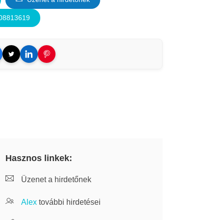
308813619
Hasznos linkek:
Üzenet a hirdetőnek
Alex
további hirdetései