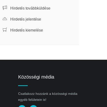
Hirdetés továbbküldése
Hirdetés jelentése
Hirdetés kiemelése
Közösségi média
Csatlakozz hozzánk a közösségi média
egyéb felületein is!