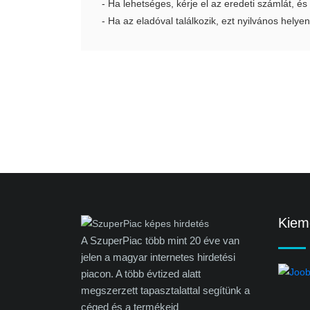
- Ha lehetséges, kérje el az eredeti számlát, és
- Ha az eladóval találkozik, ezt nyilvános helyen
Kieme
A SzuperPiac több mint 20 éve van
jelen a magyar internetes hirdetési
piacon. A több évtized alatt
megszerzett tapasztalattal segítünk a
céged és a termékeid