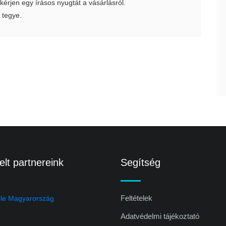
 kérjen egy írásos nyugtát a vásárlásról.
 tegye.
lt partnereink
Segítség
Feltételek
Adatvédelmi tájékoztató