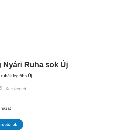
 Nyári Ruha sok Új
5.000 
ó ruhák legtöbb Új
Kecskemét
házat
irdetőnek