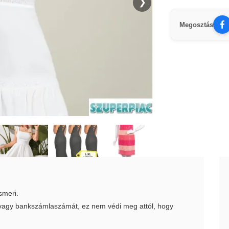
❯
Megosztás
smeri.
t vagy bankszámlaszámát, ez nem védi meg attól, hogy