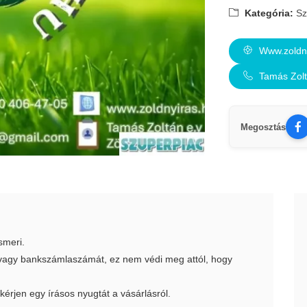
Kategória:
Sz
Www.zoldny
Tamás Zol
Megosztás
smeri.
t vagy bankszámlaszámát, ez nem védi meg attól, hogy
 kérjen egy írásos nyugtát a vásárlásról.