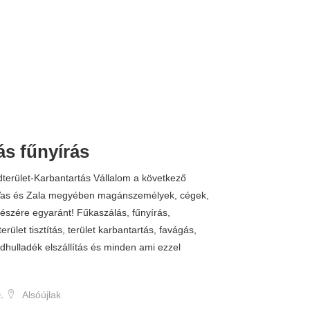
ás fűnyírás
terület-Karbantartás Vállalom a következő
 Vas és Zala megyében magánszemélyek, cégek,
szére egyaránt! Fűkaszálás, fűnyírás,
ület tisztítás, terület karbantartás, favágás,
ldhulladék elszállítás és minden ami ezzel
.
Alsóújlak