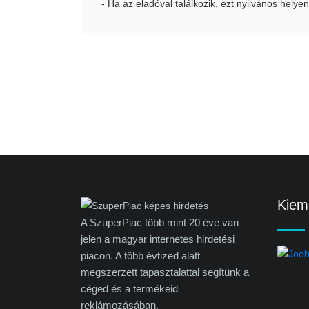
- Ha az eladóval találkozik, ezt nyilvános helyen
Kieme
A SzuperPiac több mint 20 éve van
jelen a magyar internetes hirdetési
piacon. A több évtized alatt
megszerzett tapasztalattal segítünk a
céged és a termékeid
reklámozásában.