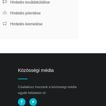
Hirdetés továbbküldése
Hirdetés jelentése
Hirdetés kiemelése
Közösségi média
Csatlakozz hozzánk a közösségi média
egyéb felületein is!