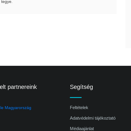
 tegye.
lt partnereink
Segítség
Feltételek
Adatvédelmi tájékoztató
Médiaajánlat