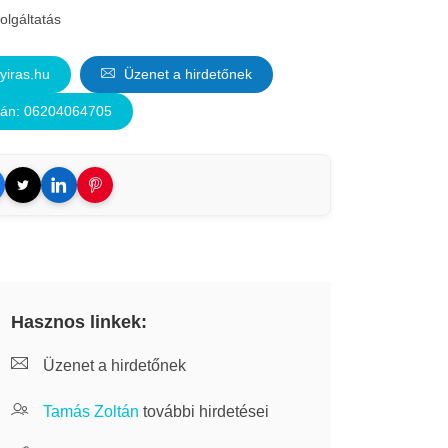
olgáltatás
iras.hu
Üzenet a hirdetőnek
tán: 06204064705
Hasznos linkek:
Üzenet a hirdetőnek
Tamás Zoltán
további hirdetései