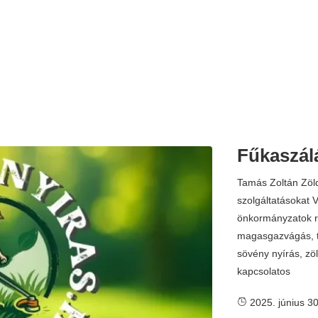
Fűkaszál
Tamás Zoltán Zöld
szolgáltatásokat
önkormányzatok ré
magasgazvágás, ter
sövény nyírás, zö
kapcsolatos
2025. június 30