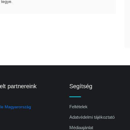
 tegye.
lt partnereink
Segítség
Feltételek
Adatvédelmi tájékoztató
Médiaajánlat