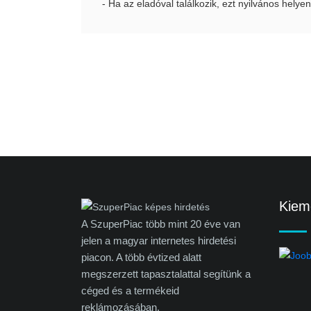
- Ha az eladóval találkozik, ezt nyilvános helyen
Kieme
A SzuperPiac több mint 20 éve van
jelen a magyar internetes hirdetési
piacon. A több évtized alatt
megszerzett tapasztalattal segítünk a
céged és a termékeid
reklámozásában.