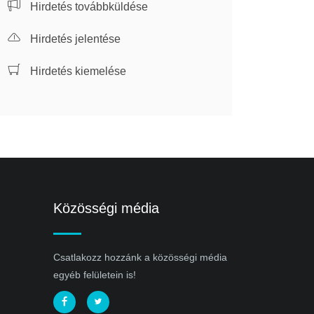
Hirdetés továbbküldése
Hirdetés jelentése
Hirdetés kiemelése
Közösségi média
Csatlakozz hozzánk a közösségi média
egyéb felületein is!