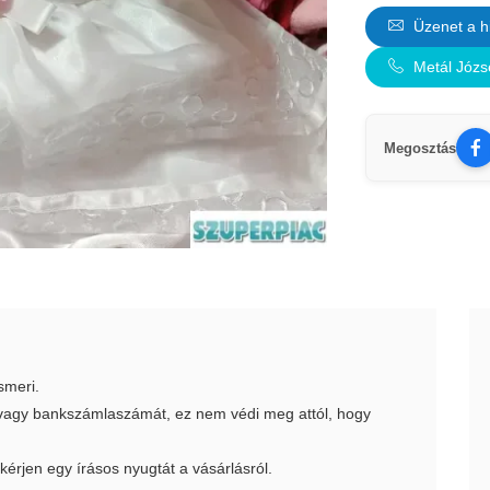
Üzenet a h
Metál Józs
Megosztás
smeri.
t vagy bankszámlaszámát, ez nem védi meg attól, hogy
 kérjen egy írásos nyugtát a vásárlásról.