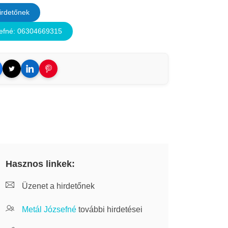
irdetőnek
efné: 06304669315
Hasznos linkek:
Üzenet a hirdetőnek
Metál Józsefné
további hirdetései