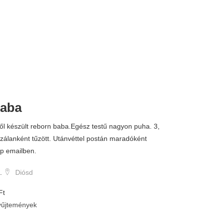
baba
tből készült reborn baba.Egész testű nagyon puha. 3,
zálanként tűzött. Utánvéttel postán maradóként
ép emailben.
.
Diósd
Ft
űjtemények