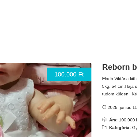
Reborn 
100.000 Ft
Eladó Viktória ki
5kg, 54 cm.Haja s
tudom küldeni. K
2025. június 11
Ára:
100.000 
Kategória:
Gy