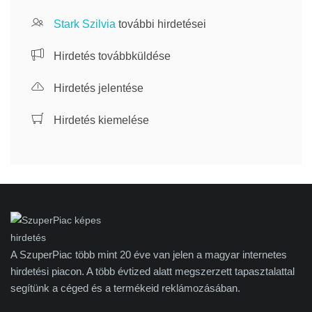
Stark Szilvia
további hirdetései
Hirdetés továbbküldése
Hirdetés jelentése
Hirdetés kiemelése
A SzuperPiac több mint 20 éve van jelen a magyar internetes
hirdetési piacon. A több évtized alatt megszerzett tapasztalattal
segítünk a céged és a termékeid reklámozásában.