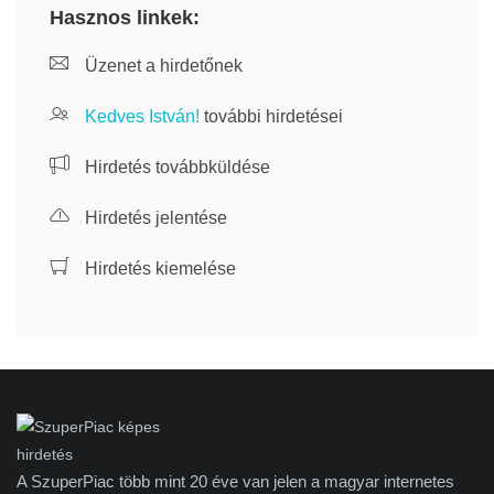
Hasznos linkek:
Üzenet a hirdetőnek
Kedves István!
további hirdetései
Hirdetés továbbküldése
Hirdetés jelentése
Hirdetés kiemelése
A SzuperPiac több mint 20 éve van jelen a magyar internetes