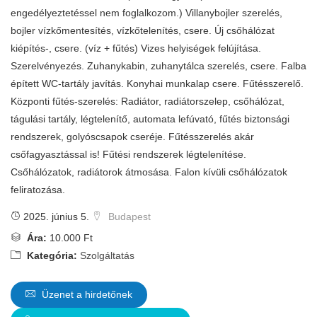
engedélyeztetéssel nem foglalkozom.) Villanybojler szerelés,
bojler vízkőmentesítés, vízkőtelenítés, csere. Új csőhálózat
kiépítés-, csere. (víz + fűtés) Vizes helyiségek felújítása.
Szerelvényezés. Zuhanykabin, zuhanytálca szerelés, csere. Falba
épített WC-tartály javítás. Konyhai munkalap csere. Fűtésszerelő.
Központi fűtés-szerelés: Radiátor, radiátorszelep, csőhálózat,
tágulási tartály, légtelenítő, automata lefúvató, fűtés biztonsági
rendszerek, golyóscsapok cseréje. Fűtésszerelés akár
csőfagyasztással is! Fűtési rendszerek légtelenítése.
Csőhálózatok, radiátorok átmosása. Falon kívüli csőhálózatok
feliratozása.
2025. június 5.
Budapest
Ára:
10.000 Ft
Kategória:
Szolgáltatás
Üzenet a hirdetőnek