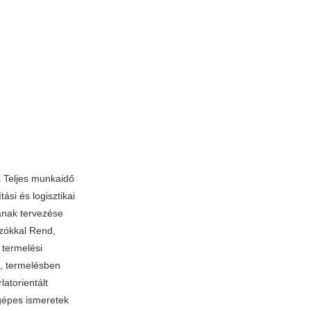
a Teljes munkaidő
ási és logisztikai
ának tervezése
ozókkal Rend,
 termelési
n, termelésben
atorientált
gépes ismeretek