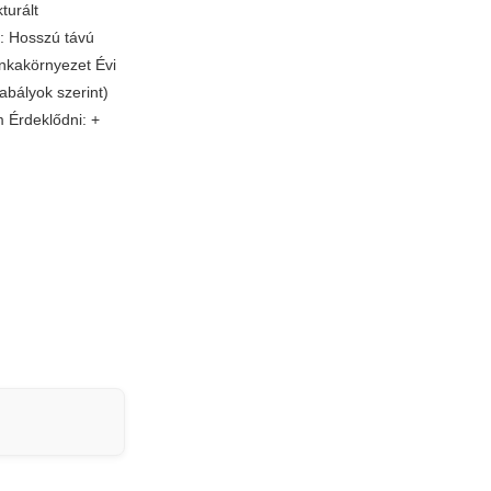
turált
k: Hosszú távú
unkakörnyezet Évi
zabályok szerint)
m
Érdeklődni: +