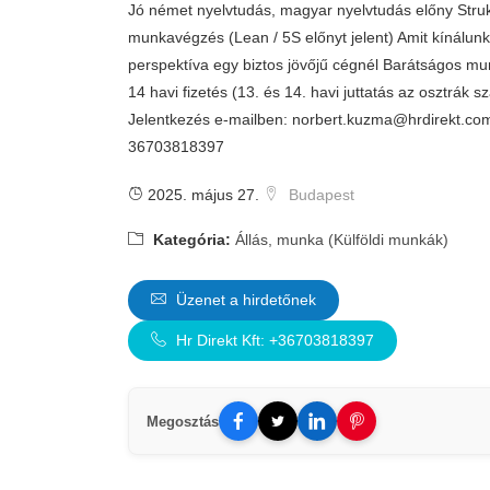
Jó német nyelvtudás, magyar nyelvtudás előny Struk
munkavégzés (Lean / 5S előnyt jelent) Amit kínálun
perspektíva egy biztos jövőjű cégnél Barátságos m
14 havi fizetés (13. és 14. havi juttatás az osztrák s
Jelentkezés e-mailben:
norbert.kuzma@hrdirekt.co
36703818397
2025. május 27.
Budapest
Kategória:
Állás, munka (Külföldi munkák)
Üzenet a hirdetőnek
Hr Direkt Kft: +36703818397
Megosztás