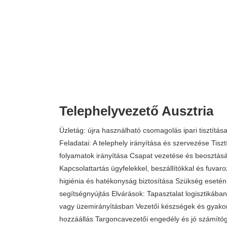
Telephelyvezető Ausztria
Üzletág: újra használható csomagolás ipari tisztítás
Feladatai: A telephely irányítása és szervezése Tisztít
folyamatok irányítása Csapat vezetése és beosztás
Kapcsolattartás ügyfelekkel, beszállítókkal és fuvar
higiénia és hatékonyság biztosítása Szükség esetén
segítségnyújtás Elvárások: Tapasztalat logisztikába
vagy üzemirányításban Vezetői készségek és gyakorl
hozzáállás Targoncavezetői engedély és jó számító