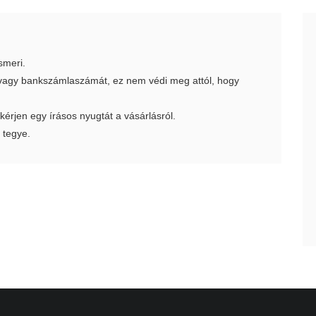
smeri.
t vagy bankszámlaszámát, ez nem védi meg attól, hogy
 kérjen egy írásos nyugtát a vásárlásról.
 tegye.