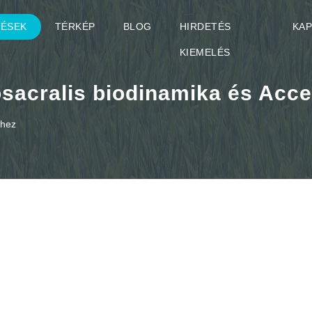
TÉSEK
TÉRKÉP
BLOG
HIRDETÉS
KA
KIEMELÉS
sacralis biodinamika és Acc
khez