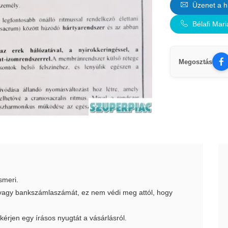
Üzenet a h
Bélafi Mar
Megosztás
smeri.
t vagy bankszámlaszámát, ez nem védi meg attól, hogy
 kérjen egy írásos nyugtát a vásárlásról.