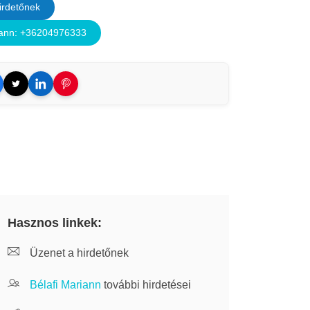
irdetőnek
iann: +36204976333
Hasznos linkek:
Üzenet a hirdetőnek
Bélafi Mariann
további hirdetései