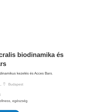
cralis biodinamika és
rs
odinamikus kezelés és Acces Bars.
.
Budapest
t
llness, egészség