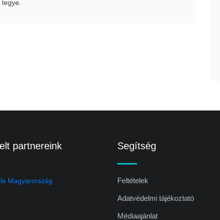
 tegye.
lt partnereink
Segítség
Feltételek
Adatvédelmi tájékoztató
Médiaajánlat