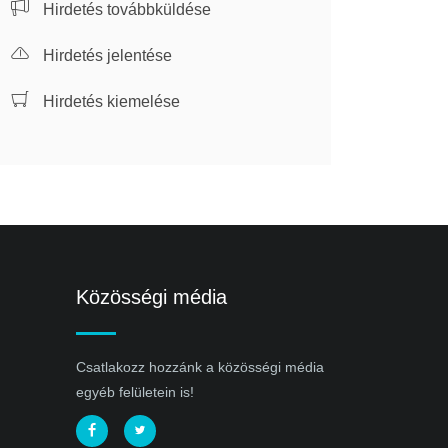
Hirdetés továbbküldése
Hirdetés jelentése
Hirdetés kiemelése
Közösségi média
Csatlakozz hozzánk a közösségi média
egyéb felületein is!