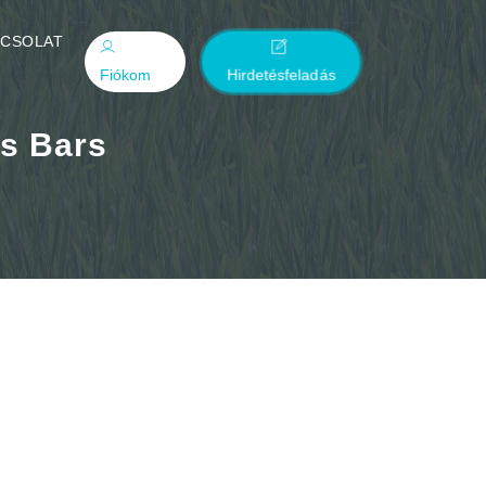
PCSOLAT
Fiókom
Hirdetésfeladás
es Bars