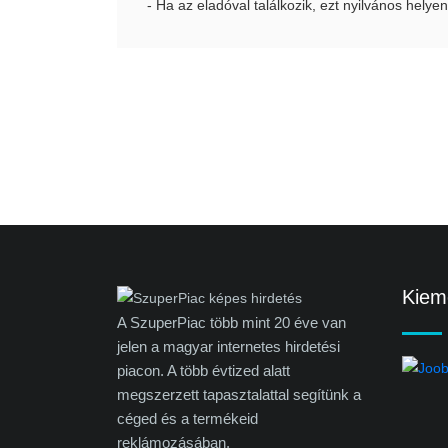
- Ha az eladóval találkozik, ezt nyilvános helyen
Kieme
A SzuperPiac több mint 20 éve van
jelen a magyar internetes hirdetési
piacon. A több évtized alatt
megszerzett tapasztalattal segítünk a
céged és a termékeid
reklámozásában.