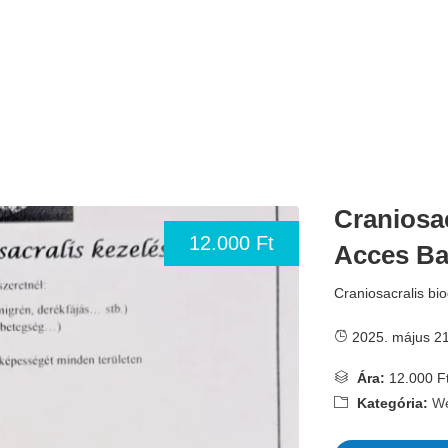
Craniosa
12.000 Ft
Acces Ba
Craniosacralis bi
2025. május 21
Ára:
12.000 F
Kategória:
We