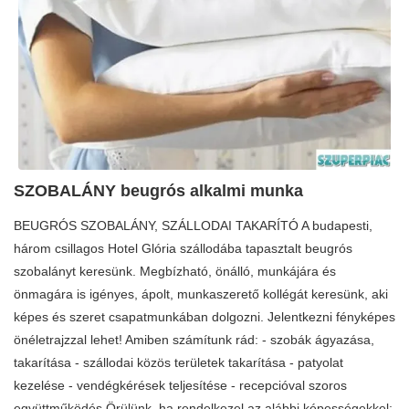
SZOBALÁNY beugrós alkalmi munka
BEUGRÓS SZOBALÁNY, SZÁLLODAI TAKARÍTÓ A budapesti,
három csillagos Hotel Glória szállodába tapasztalt beugrós
szobalányt keresünk. Megbízható, önálló, munkájára és
önmagára is igényes, ápolt, munkaszerető kollégát keresünk, aki
képes és szeret csapatmunkában dolgozni. Jelentkezni fényképes
önéletrajzzal lehet! Amiben számítunk rád: - szobák ágyazása,
takarítása - szállodai közös területek takarítása - patyolat
kezelése - vendégkérések teljesítése - recepcióval szoros
együttműködés Örülünk, ha rendelkezel az alábbi képességekkel: