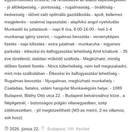
- jó állóképesség, - pontosság, - rugalmasság, - önállóság -
kedvesség - idővel való optimális gazdálkodás - ápolt, kellemes
megjelenés - szakmai tapasztalat - alapfokú angol nyelvtudás
Munkaidő és juttatások: - napi 8 óra, 8:00-16:00 - heti 1-4
munkanap igény szerint, - rugalmas beosztás - versenyképes
fizetés - napi kifizetés - extra jutalmak - munkaruha - ingyenes
parkolás - étkezési és italfogyasztási lehetőség Amit kínálunk: - 35
éve töretlenül, stabilan működő szálloda - Megbízható, mindig
időben fizetett fizetés - Nincs túlterheltség, nem kell megszakadni,
mint más szállodában - Étkezési és italfogyasztási lehetőség -
Rugalmas beosztás - Nyugalmas, megbízható munkahely -
Családias, fiatalos, vidám hangulat Munkavégzés helye: - 1089
Budapest, Bláthy Ottó utca 22. - Budapest belvárosához köze., a
Népligetnél, - biztonságos polgári villanegyedben, szép
zöldövezetben, - jól megközelíthető (M3-as metró, 2-es villamos,
sok busz)
2026. június 22.
Budapest, VIII. Kerület