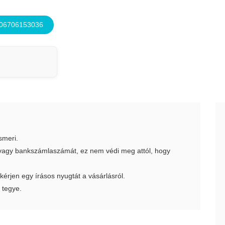
 06706153036
smeri.
t vagy bankszámlaszámát, ez nem védi meg attól, hogy
 kérjen egy írásos nyugtát a vásárlásról.
 tegye.