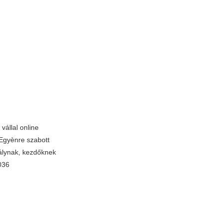
vállal online
 Egyènre szabott
álynak, kezdőknek
036