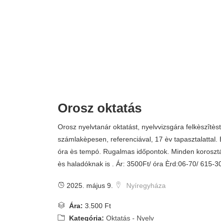
Orosz oktatás
Orosz nyelvtanár oktatást, nyelvvizsgára felkèszîtèst 
számlakèpesen, referenciával, 17 èv tapasztalattal.
óra ès tempó. Rugalmas időpontok. Minden koroszt
ès haladóknak is . Ár: 3500Ft/ óra Èrd:06-70/ 615-3
2025. május 9.
Nyíregyháza
Ára:
3.500 Ft
Kategória:
Oktatás - Nyelv