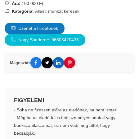
Ára:
100.000 Ft
Kategória:
Állást, munkát keresek
Üzenet a hirdetőnek
Nagy Sándorné: 06303420438
Megosztás
FIGYELEM!
- Soha ne fizessen előre az eladónak, ha nem ismeri.
- Még ha az eladó fel is fedi személyes adatait vagy
bankszámlaszámát, ez nem védi meg attól, hogy
becsapják.