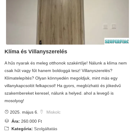
Klíma és Villanyszerelés
A hűs nyarak és meleg otthonok szakértője! Nálunk a klíma nem
csak hűt vagy fűt hanem boldoggá tesz! Villanyszerelés?
Klímatelepítés? Olyan könnyedén megoldjuk, mint más egy
villanykapcsolót felkapcsol! Ha gyors, megbízható és jókedvű
szakembereket keresel, nálunk a helyed. ahol a levegő is
mosolyog!
2025. május 6.
Miskolc
Ára:
260.000 Ft
Kategória:
Szolgáltatás