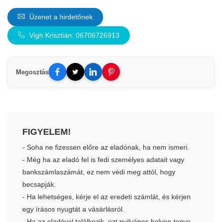
Üzenet a hirdetőnek
Vigh Krisztián: 06706726913
Megosztás
FIGYELEM!
- Soha ne fizessen előre az eladónak, ha nem ismeri.
- Még ha az eladó fel is fedi személyes adatait vagy
bankszámlaszámát, ez nem védi meg attól, hogy
becsapják.
- Ha lehetséges, kérje el az eredeti számlát, és kérjen
egy írásos nyugtát a vásárlásról.
- Ha az eladóval találkozik, ezt nyilvános helyen tegye.