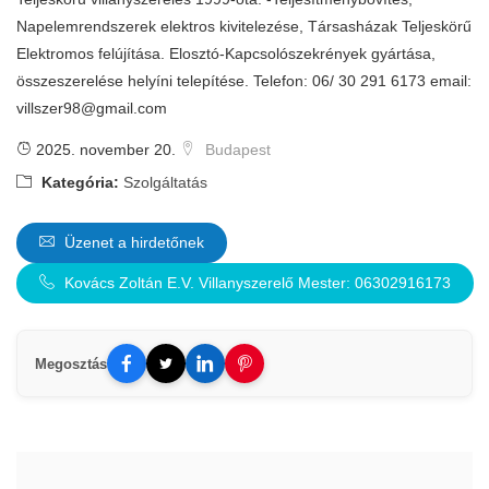
Napelemrendszerek elektros kivitelezése, Társasházak Teljeskörű
Elektromos felújítása. Elosztó-Kapcsolószekrények gyártása,
összeszerelése helyíni telepítése. Telefon: 06/ 30 291 6173 email:
villszer98@gmail.com
2025. november 20.
Budapest
Kategória:
Szolgáltatás
Üzenet a hirdetőnek
Kovács Zoltán E.V. Villanyszerelő Mester: 06302916173
Megosztás