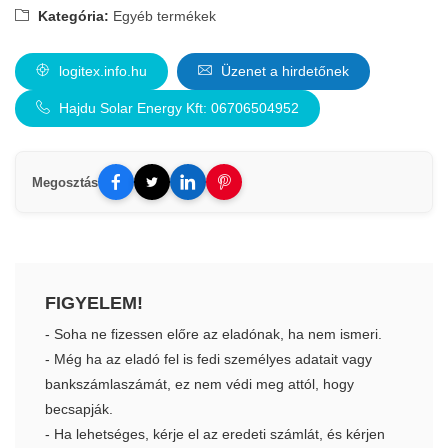
Kategória:
Egyéb termékek
logitex.info.hu
Üzenet a hirdetőnek
Hajdu Solar Energy Kft: 06706504952
Megosztás
FIGYELEM!
- Soha ne fizessen előre az eladónak, ha nem ismeri.
- Még ha az eladó fel is fedi személyes adatait vagy
bankszámlaszámát, ez nem védi meg attól, hogy
becsapják.
- Ha lehetséges, kérje el az eredeti számlát, és kérjen