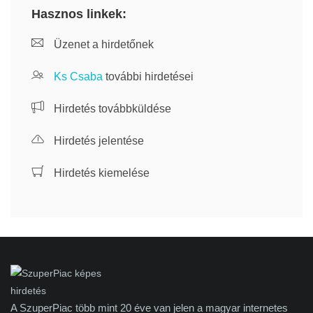
Hasznos linkek:
Üzenet a hirdetőnek
Ks Csaba
további hirdetései
Hirdetés továbbküldése
Hirdetés jelentése
Hirdetés kiemelése
A SzuperPiac több mint 20 éve van jelen a magyar internetes