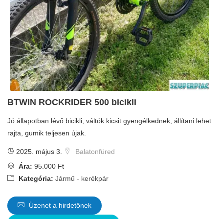
BTWIN ROCKRIDER 500 bicikli
Jó állapotban lévő bicikli, váltók kicsit gyengélkednek, állítani lehet
rajta, gumik teljesen újak.
2025. május 3.
Balatonfüred
Ára:
95.000 Ft
Kategória:
Jármű - kerékpár
Üzenet a hirdetőnek