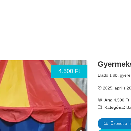
Gyermek
4.500 Ft
Eladó 1 db. gyer
2025. április 26
Ára:
4.500 Ft
Kategória:
Ba
Üzenet a h