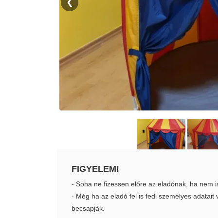
❮
FIGYELEM!
- Soha ne fizessen előre az eladónak, ha nem i
- Még ha az eladó fel is fedi személyes adatai
becsapják.