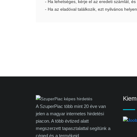
- Ha lehetséges, kérje el az eredeti számlát, és
- Ha az eladóval találkozik, ezt nyilvános helyen
Kieme
A SzuperPiac több mint 20 éve van
jelen a magyar internetes hirdetési
piacon. A több évtized alatt
megszerzett tapasztalattal segítünk a
céged és a termékeid