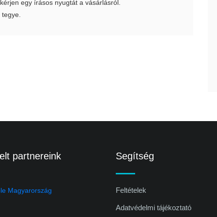
 kérjen egy írásos nyugtát a vásárlásról.
 tegye.
lt partnereink
Segítség
Feltételek
Adatvédelmi tájékoztató