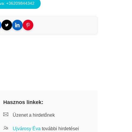
va: +36209844342
Hasznos linkek:
Üzenet a hirdetőnek
Ujvárosy Éva
további hirdetései