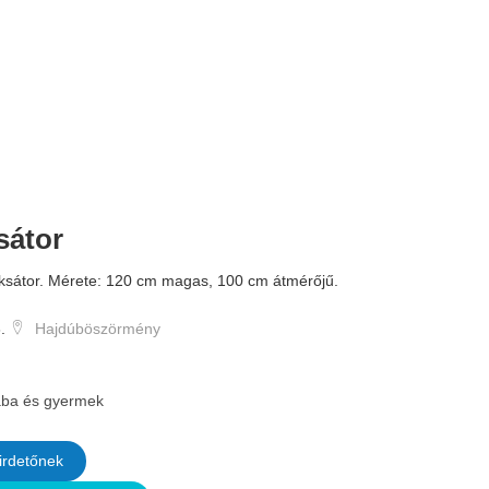
sátor
4.500 
eksátor. Mérete: 120 cm magas, 100 cm átmérőjű.
.
Hajdúböszörmény
ba és gyermek
irdetőnek