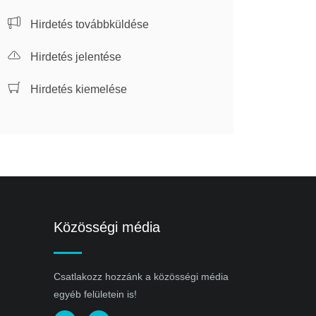
Hirdetés továbbküldése
Hirdetés jelentése
Hirdetés kiemelése
Közösségi média
Csatlakozz hozzánk a közösségi média
egyéb felületein is!