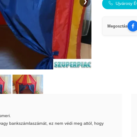
❯
Ujvárosy É
Megosztás
smeri.
t vagy bankszámlaszámát, ez nem védi meg attól, hogy