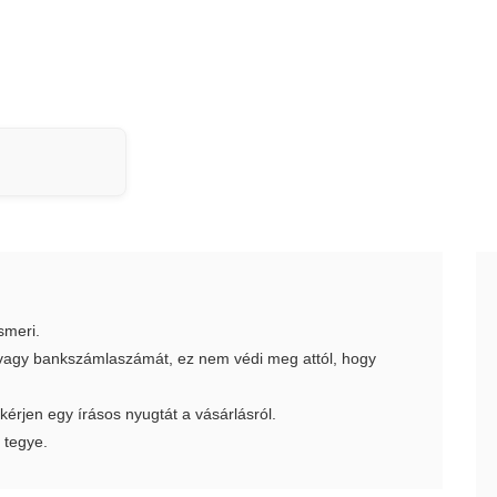
smeri.
t vagy bankszámlaszámát, ez nem védi meg attól, hogy
 kérjen egy írásos nyugtát a vásárlásról.
 tegye.