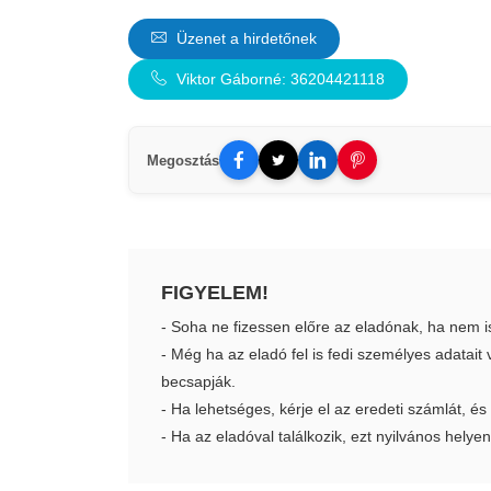
Üzenet a hirdetőnek
Viktor Gáborné: 36204421118
Megosztás
FIGYELEM!
- Soha ne fizessen előre az eladónak, ha nem i
- Még ha az eladó fel is fedi személyes adatai
becsapják.
- Ha lehetséges, kérje el az eredeti számlát, és
- Ha az eladóval találkozik, ezt nyilvános helyen