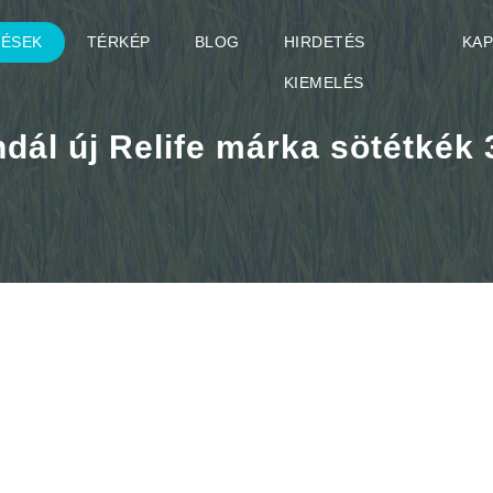
TÉSEK
TÉRKÉP
BLOG
HIRDETÉS
KA
KIEMELÉS
dál új Relife márka sötétkék