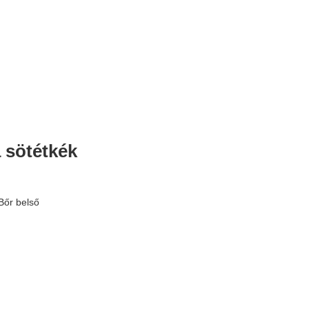
a sötétkék
Bőr belső