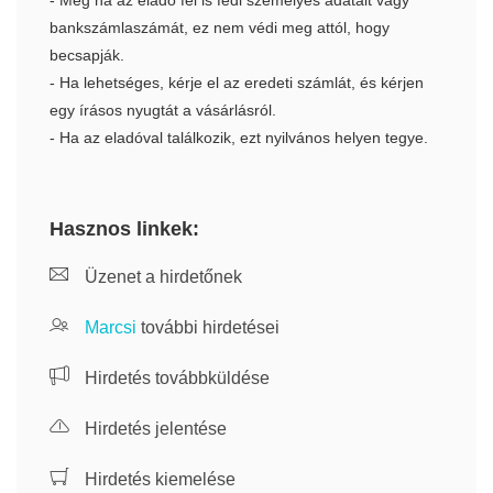
- Még ha az eladó fel is fedi személyes adatait vagy
bankszámlaszámát, ez nem védi meg attól, hogy
becsapják.
- Ha lehetséges, kérje el az eredeti számlát, és kérjen
egy írásos nyugtát a vásárlásról.
- Ha az eladóval találkozik, ezt nyilvános helyen tegye.
Hasznos linkek:
Üzenet a hirdetőnek
Marcsi
további hirdetései
Hirdetés továbbküldése
Hirdetés jelentése
Hirdetés kiemelése