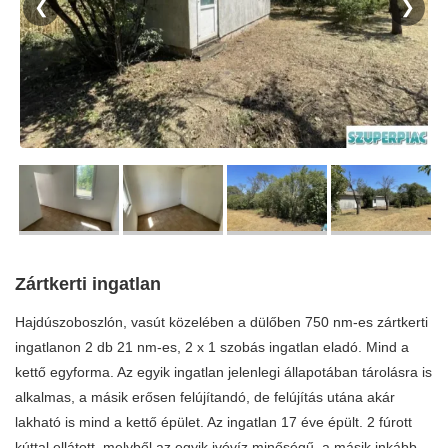
❮
❯
Zártkerti ingatlan
Hajdúszoboszlón, vasút közelében a dülőben 750 nm-es zártkerti
ingatlanon 2 db 21 nm-es, 2 x 1 szobás ingatlan eladó. Mind a
kettő egyforma. Az egyik ingatlan jelenlegi állapotában tárolásra is
alkalmas, a másik erősen felújítandó, de felújítás utána akár
lakható is mind a kettő épület. Az ingatlan 17 éve épült. 2 fúrott
kúttal ellátott, melyből az egyik ivóvíz minőségű, a másik inkább