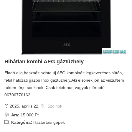
Hibátlan kombi AEG gáztüzhely
Eladó alig használt szinte új AEG kombinált legkeveréses sütôs,
felül hálózati gázos Inox gáztüzhely.Aki elsőnek jön az viszi.Nem
rakom férje senkinek. Csak telefonon vagyok elérhető.
06706776162
2025. április 22.
Szolnok
Ára:
15.000 Ft
Kategória:
Háztartási gépek