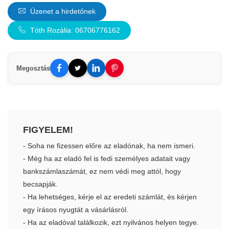
Üzenet a hirdetőnek
Tóth Rozália: 06706776162
Megosztás
FIGYELEM!
- Soha ne fizessen előre az eladónak, ha nem ismeri.
- Még ha az eladó fel is fedi személyes adatait vagy
bankszámlaszámát, ez nem védi meg attól, hogy
becsapják.
- Ha lehetséges, kérje el az eredeti számlát, és kérjen
egy írásos nyugtát a vásárlásról.
- Ha az eladóval találkozik, ezt nyilvános helyen tegye.