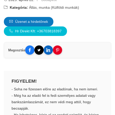
Kategória:
Állás, munka (Külföldi munkák)
Üzenet a hirdetőnek
Hr Direkt Kft: +36703818397
Megosztás
FIGYELEM!
- Soha ne fizessen előre az eladónak, ha nem ismeri.
- Még ha az eladó fel is fedi személyes adatait vagy
bankszámlaszámát, ez nem védi meg attól, hogy
becsapják.
- Ha lehetséges, kérje el az eredeti számlát, és kérjen