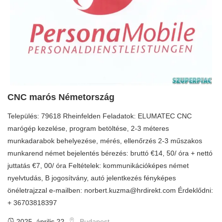
CNC marós Németország
Település: 79618 Rheinfelden Feladatok: ELUMATEC CNC
marógép kezelése, program betöltése, 2-3 méteres
munkadarabok behelyezése, mérés, ellenőrzés 2-3 műszakos
munkarend német bejelentés bérezés: bruttó €14, 50/ óra + nettó
juttatás €7, 00/ óra Feltételek: kommunikációképes német
nyelvtudás, B jogosítvány, autó jelentkezés fényképes
önéletrajzzal e-mailben:
norbert.kuzma@hrdirekt.com
Érdeklődni:
+ 36703818397
2025. április 22.
Budapest