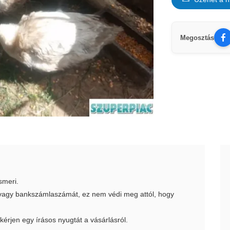
Megosztás
smeri.
t vagy bankszámlaszámát, ez nem védi meg attól, hogy
 kérjen egy írásos nyugtát a vásárlásról.