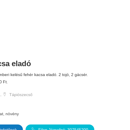
csa eladó
beri kelésű fehér kacsa eladó. 2 tojó, 2 gácsér.
0 Ft.
.
Tápiószecső
lat, növény
irdetőnek
Filep Józsefné: 307545200