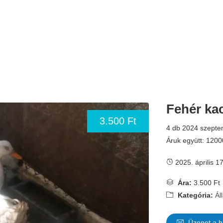
Fehér ka
3.500 Ft
4 db 2024 szeptem
Áruk együtt: 1200
2025. április 17
Ára:
3.500 Ft
Kategória:
Ál
Üzenet a h