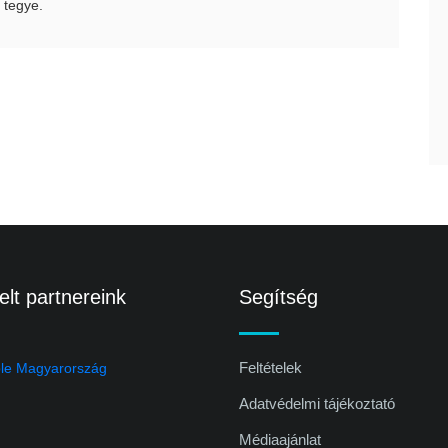
 tegye.
lt partnereink
Segítség
Feltételek
Adatvédelmi tájékoztató
Médiaajánlat