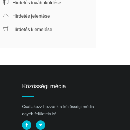
Hirdetés továbbküldése
Hirdetés jelentése
Hirdetés kiemelése
Közösségi média
Csatlakozz hozzánk a közösségi média
egyéb felületein is!