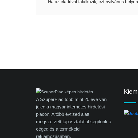
- Ha az eladóval találkozik, ezt nyilvános helyen
Kieme
A SzuperPiac több mint 20 éve van
jelen a magyar internetes hirdetési
piacon. A több évtized alatt
megszerzett tapasztalattal segítünk a
céged és a termékeid
reklámozásában.