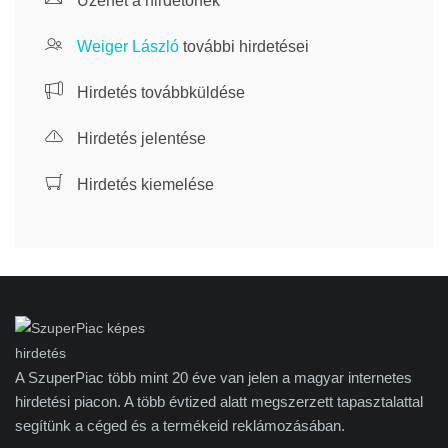
Üzenet a hirdetőnek
Weiger László
további hirdetései
Hirdetés továbbküldése
Hirdetés jelentése
Hirdetés kiemelése
A SzuperPiac több mint 20 éve van jelen a magyar internetes
hirdetési piacon. A több évtized alatt megszerzett tapasztalattal
segítünk a céged és a termékeid reklámozásában.