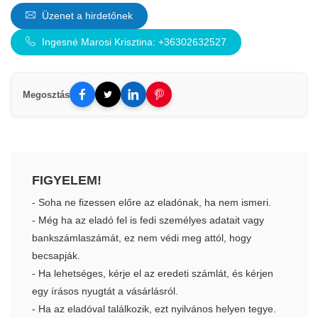
Üzenet a hirdetőnek
Ingesné Marosi Krisztina: +36302632527
Megosztás
FIGYELEM!
- Soha ne fizessen előre az eladónak, ha nem ismeri.
- Még ha az eladó fel is fedi személyes adatait vagy
bankszámlaszámát, ez nem védi meg attól, hogy
becsapják.
- Ha lehetséges, kérje el az eredeti számlát, és kérjen
egy írásos nyugtát a vásárlásról.
- Ha az eladóval találkozik, ezt nyilvános helyen tegye.