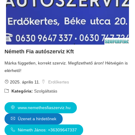
Németh Fia autószerviz Kft
Márka független, korrekt szerviz. Megfizethető áron! Hétvégén is
elérhető!
2025. április 11.
Erdőkertes
Kategória:
Szolgáltatás
www.nemethesfiaszerviz.hu
Üzenet a hirdetőnek
Németh János: +36309647337