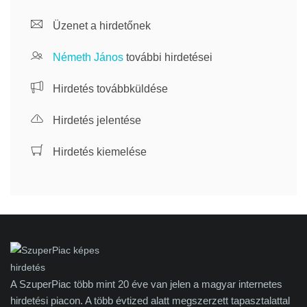
Üzenet a hirdetőnek
Németh János
további hirdetései
Hirdetés továbbküldése
Hirdetés jelentése
Hirdetés kiemelése
A SzuperPiac több mint 20 éve van jelen a magyar internetes
hirdetési piacon. A több évtized alatt megszerzett tapasztalattal