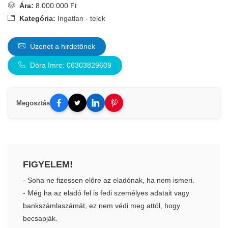
Ára:
8.000.000 Ft
Kategória:
Ingatlan - telek
Üzenet a hirdetőnek
Dóra Imre: 06303829609
Megosztás
FIGYELEM!
- Soha ne fizessen előre az eladónak, ha nem ismeri.
- Még ha az eladó fel is fedi személyes adatait vagy
bankszámlaszámát, ez nem védi meg attól, hogy
becsapják.