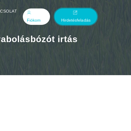
PCSOLAT
Fiókom
Hirdetésfeladás
rabolásbózót irtás