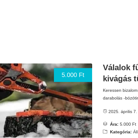
Válalok f
5.000 Ft
kivágás t
Keressen bizalomm
darabolás -bózóti
2025. április 7.
Ára:
5.000 Ft
Kategória:
Ál