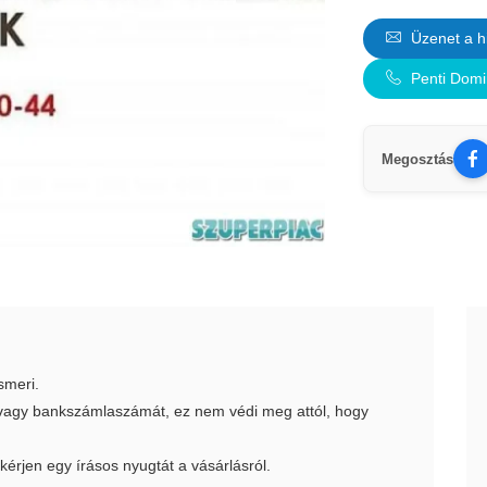
Üzenet a h
Penti Domi
Megosztás
smeri.
t vagy bankszámlaszámát, ez nem védi meg attól, hogy
 kérjen egy írásos nyugtát a vásárlásról.