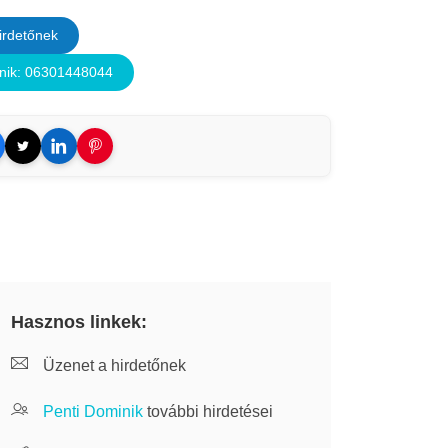
irdetőnek
nik: 06301448044
Hasznos linkek:
Üzenet a hirdetőnek
Penti Dominik
további hirdetései