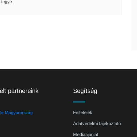
 tegye.
lt partnereink
Segítség
Feltételek
Adatvédelmi tájékoztató
Médiaajánlat