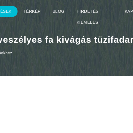
TÉSEK
TÉRKÉP
BLOG
HIRDETÉS
KA
KIEMELÉS
veszélyes fa kivágás tüzifada
ésekhez