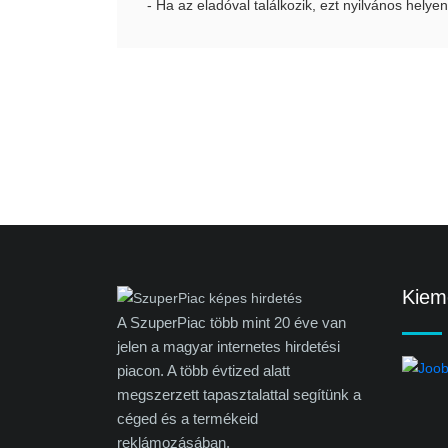
- Ha az eladóval találkozik, ezt nyilvános helyen
Kieme
A SzuperPiac több mint 20 éve van
jelen a magyar internetes hirdetési
piacon. A több évtized alatt
megszerzett tapasztalattal segítünk a
céged és a termékeid
reklámozásában.