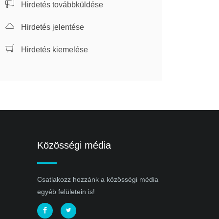
Hirdetés továbbküldése
Hirdetés jelentése
Hirdetés kiemelése
Közösségi média
Csatlakozz hozzánk a közösségi média
egyéb felületein is!