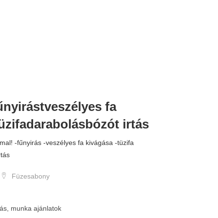
űnyirástveszélyes fa
üzifadarabolásbózót irtás
al! -fűnyirás -veszélyes fa kivágása -tüzifa
rtás
Füzesabony
lás, munka ajánlatok