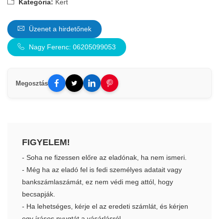
Kategória:
Kert
Üzenet a hirdetőnek
Nagy Ferenc: 06205099053
Megosztás
FIGYELEM!
- Soha ne fizessen előre az eladónak, ha nem ismeri.
- Még ha az eladó fel is fedi személyes adatait vagy
bankszámlaszámát, ez nem védi meg attól, hogy
becsapják.
- Ha lehetséges, kérje el az eredeti számlát, és kérjen
egy írásos nyugtát a vásárlásról.