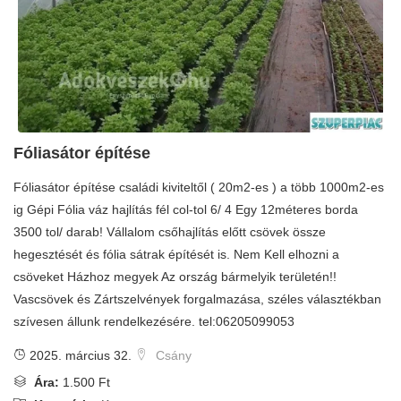
Fóliasátor építése
Fóliasátor építése családi kiviteltől ( 20m2-es ) a több 1000m2-es
ig Gépi Fólia váz hajlítás fél col-tol 6/ 4 Egy 12méteres borda
3500 tol/ darab! Vállalom csőhajlítás előtt csövek össze
hegesztését és fólia sátrak építését is. Nem Kell elhozni a
csöveket Házhoz megyek Az ország bármelyik területén!!
Vascsövek és Zártszelvények forgalmazása, széles választékban
szívesen állunk rendelkezésére. tel:06205099053
2025. március 32.
Csány
Ára:
1.500 Ft