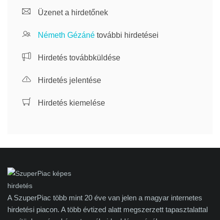
Üzenet a hirdetőnek
Németh Gézáné
további hirdetései
Hirdetés továbbküldése
Hirdetés jelentése
Hirdetés kiemelése
A SzuperPiac több mint 20 éve van jelen a magyar internetes
hirdetési piacon. A több évtized alatt megszerzett tapasztalattal