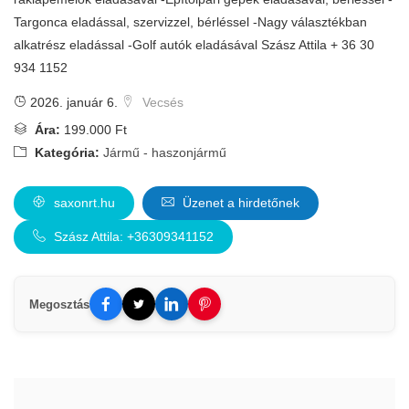
Targonca eladással, szervizzel, bérléssel -Nagy választékban
alkatrész eladással -Golf autók eladásával Szász Attila + 36 30
934 1152
2026. január 6.
Vecsés
Ára:
199.000 Ft
Kategória:
Jármű - haszonjármű
saxonrt.hu
Üzenet a hirdetőnek
Szász Attila: +36309341152
Megosztás