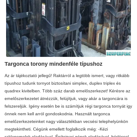
Targonca torony mindenféle típushoz
Az ár tájékoztató jellegű! Raktárról a legtöbb ismert, vagy ritkább
típushoz tudunk tornyot biztosítani simplex, duplex triplex és
quadrex kivitelben. Több száz darab emelőszerkezet! Kérésre az
emelőszerkezetet átnézzük, felújítjuk, vagy akár a targoncára is
felszereljük. Igény esetén be is számítjuk régi targonca tornyát igy
önnek nem kell arról gondoskodnia. Használt targonca
emelőzerkezeteinket nagy választékban vecsési telephelyünkön
megtekintheti. Cégünk emellett foglalkozik még: -Kézi
raklapemelok eladásával -Építoipari gépek eladásával, bérléssel -