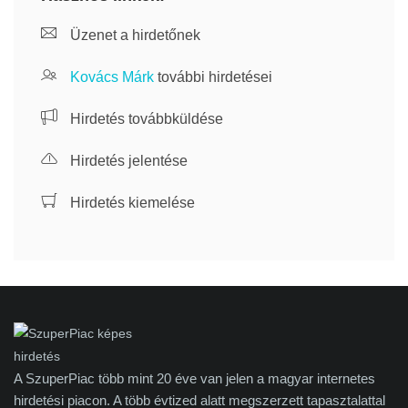
Üzenet a hirdetőnek
Kovács Márk
további hirdetései
Hirdetés továbbküldése
Hirdetés jelentése
Hirdetés kiemelése
A SzuperPiac több mint 20 éve van jelen a magyar internetes
hirdetési piacon. A több évtized alatt megszerzett tapasztalattal