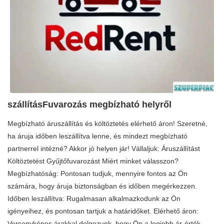
szállításFuvarozás megbízható helyről
Megbízható áruszállítás és költöztetés elérhető áron! Szeretné,
ha áruja időben leszállítva lenne, és mindezt megbízható
partnerrel intézné? Akkor jó helyen jár! Vállaljuk: Áruszállítást
Költöztetést Gyűjtőfuvarozást Miért minket válasszon?
Megbízhatóság: Pontosan tudjuk, mennyire fontos az Ön
számára, hogy áruja biztonságban és időben megérkezzen.
Időben leszállítva: Rugalmasan alkalmazkodunk az Ön
igényeihez, és pontosan tartjuk a határidőket. Elérhető áron:
Versenyképes árakkal dolgozunk, hogy Ön a legjobb ár-érték