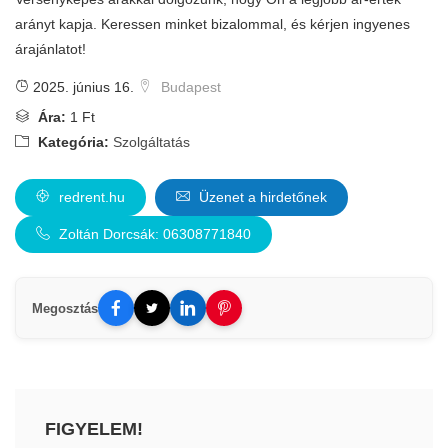
arányt kapja. Keressen minket bizalommal, és kérjen ingyenes
árajánlatot!
2025. június 16.
Budapest
Ára:
1 Ft
Kategória:
Szolgáltatás
redrent.hu
Üzenet a hirdetőnek
Zoltán Dorcsák: 06308771840
Megosztás
FIGYELEM!