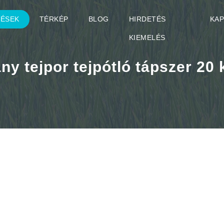
TÉSEK
TÉRKÉP
BLOG
HIRDETÉS
KA
KIEMELÉS
y tejpor tejpótló tápszer 20 k