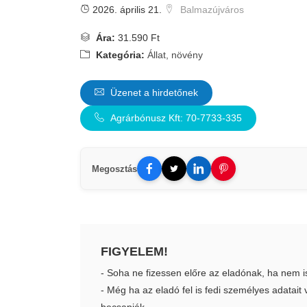
2026. április 21.
Balmazújváros
Ára:
31.590 Ft
Kategória:
Állat, növény
Üzenet a hirdetőnek
Agrárbónusz Kft: 70-7733-335
Megosztás
FIGYELEM!
- Soha ne fizessen előre az eladónak, ha nem i
- Még ha az eladó fel is fedi személyes adatai