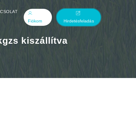
PCSOLAT
Fiókom
Hirdetésfeladás
gzs kiszállítva