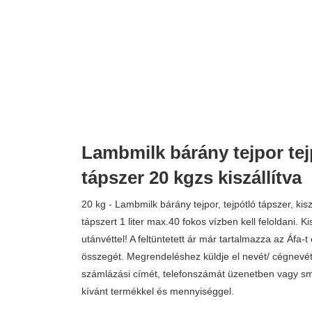
Lambmilk bárány tejpor tej
tápszer 20 kgzs kiszállítva
20 kg - Lambmilk bárány tejpor, tejpótló tápszer, kisz
tápszert 1 liter max.40 fokos vízben kell feloldani. Ki
utánvéttel! A feltüntetett ár már tartalmazza az Áfa-t 
összegét. Megrendeléshez küldje el nevét/ cégnevét
számlázási címét, telefonszámát üzenetben vagy sm
kívánt termékkel és mennyiséggel.