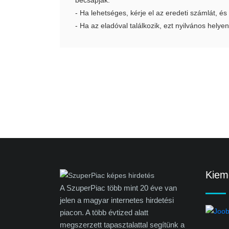
becsapják.
- Ha lehetséges, kérje el az eredeti számlát, és
- Ha az eladóval találkozik, ezt nyilvános helyen
Kieme
A SzuperPiac több mint 20 éve van
jelen a magyar internetes hirdetési
piacon. A több évtized alatt
megszerzett tapasztalattal segítünk a