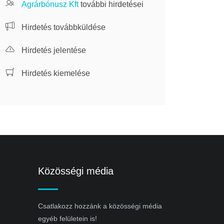
Agrárbónusz Kft
további hirdetései
Hirdetés továbbküldése
Hirdetés jelentése
Hirdetés kiemelése
Közösségi média
Csatlakozz hozzánk a közösségi média
egyéb felületein is!