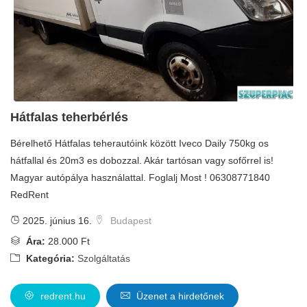
Hátfalas teherbérlés
Bérelhető Hátfalas teherautóink között Iveco Daily 750kg os
hátfallal és 20m3 es dobozzal. Akár tartósan vagy sofőrrel is!
Magyar autópálya használattal. Foglalj Most ! 06308771840
RedRent
2025. június 16.
Budapest
Ára:
28.000 Ft
Kategória:
Szolgáltatás
redrent.hu
Üzenet a hirdetőnek