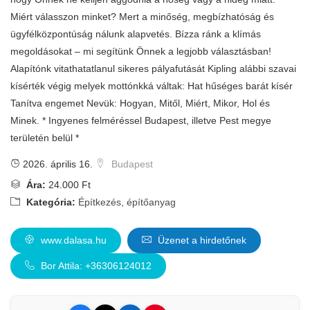
Miért válasszon minket? Mert a minőség, megbízhatóság és
ügyfélközpontúság nálunk alapvetés. Bízza ránk a klímás
megoldásokat – mi segítünk Önnek a legjobb választásban!
Alapítónk vitathatatlanul sikeres pályafutását Kipling alábbi szavai
kísérték végig melyek mottónkká váltak: Hat hűséges barát kísér
Tanítva engemet Nevük: Hogyan, Mitől, Miért, Mikor, Hol és
Minek. * Ingyenes felméréssel Budapest, illetve Pest megye
területén belül *
2026. április 16.
Budapest
Ára:
24.000 Ft
Kategória:
Építkezés, építőanyag
www.dalasa.hu
Üzenet a hirdetőnek
Bor Attila: +36306124012