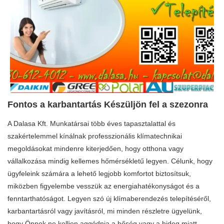
Fontos a karbantartás Készüljön fel a szezonra
A Dalasa Kft. Munkatársai több éves tapasztalattal és
szakértelemmel kínálnak professzionális klímatechnikai
megoldásokat mindenre kiterjedően, hogy otthona vagy
vállalkozása mindig kellemes hőmérsékletű legyen. Célunk, hogy
ügyfeleink számára a lehető legjobb komfortot biztosítsuk,
miközben figyelembe vesszük az energiahatékonyságot és a
fenntarthatóságot. Legyen szó új klímaberendezés telepítéséről,
karbantartásról vagy javításról, mi minden részletre ügyelünk,
hogy Önnek ne kelljen aggódnia a hőség vagy a hideg miatt.