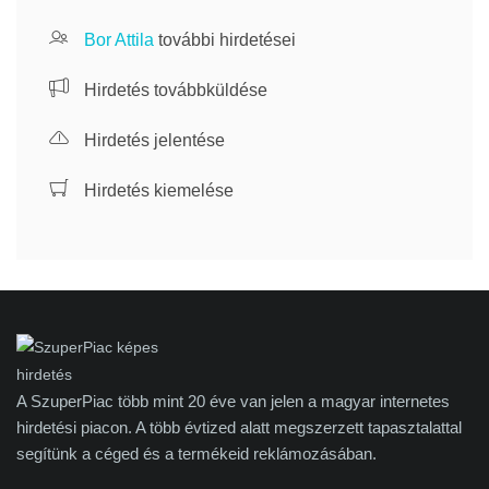
Bor Attila
további hirdetései
Hirdetés továbbküldése
Hirdetés jelentése
Hirdetés kiemelése
A SzuperPiac több mint 20 éve van jelen a magyar internetes
hirdetési piacon. A több évtized alatt megszerzett tapasztalattal
segítünk a céged és a termékeid reklámozásában.