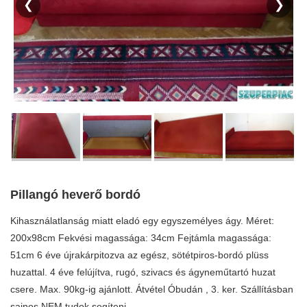
❮
❯
Pillangó heverő bordó
Kihasználatlanság miatt eladó egy egyszemélyes ágy. Méret:
200x98cm Fekvési magassága: 34cm Fejtámla magassága:
51cm 6 éve újrakárpitozva az egész, sötétpiros-bordó plüss
huzattal. 4 éve felújítva, rugó, szivacs és ágyneműtartó huzat
csere. Max. 90kg-ig ajánlott. Átvétel Óbudán , 3. ker. Szállításban
sajnos NEM tudok segíteni.