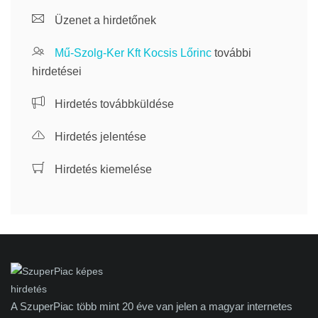
Üzenet a hirdetőnek
Mű-Szolg-Ker Kft Kocsis Lőrinc
további
hirdetései
Hirdetés továbbküldése
Hirdetés jelentése
Hirdetés kiemelése
A SzuperPiac több mint 20 éve van jelen a magyar internetes