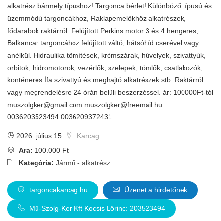
alkatrész bármely típushoz! Targonca bérlet! Különböző típusú és
üzemmódú targoncákhoz, Raklapemelőkhöz alkatrészek,
fődarabok raktárról. Felújított Perkins motor 3 és 4 hengeres,
Balkancar targoncához felújított váltó, hátsóhíd cserével vagy
anélkül. Hidraulika tömítések, krómszárak, hüvelyek, szivattyúk,
orbitok, hidromotorok, vezérlők, szelepek, tömlők, csatlakozók,
konténeres Ífa szivattyú és meghajtó alkatrészek stb. Raktárról
vagy megrendelésre 24 órán belüli beszerzéssel. ár: 100000Ft-tól
muszolgker@gmail.com
muszolgker@freemail.hu
0036203523494 0036209372431.
2026. július 15.
Karcag
Ára:
100.000 Ft
Kategória:
Jármű - alkatrész
targoncakarcag.hu
Üzenet a hirdetőnek
Mű-Szolg-Ker Kft Kocsis Lőrinc: 203523494