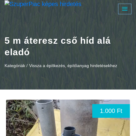
5 m áteresz cső híd alá
eladó
Kategóriák /
Vissza a építkezés, építőanyag hirdetésekhez
1.000 Ft