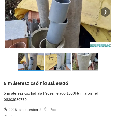
❮
❯
5 m áteresz cső híd alá eladó
5 m áteresz cső híd alá Pécsen eladó 1000Ft/ m áron Tel:
06303980760
2025. szeptember 2.
Pécs