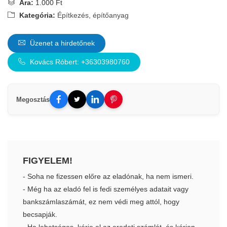
Ára:
1.000 Ft
Kategória:
Építkezés, építőanyag
Üzenet a hirdetőnek
Kovács Róbert: +36303980760
Megosztás
FIGYELEM!
- Soha ne fizessen előre az eladónak, ha nem ismeri.
- Még ha az eladó fel is fedi személyes adatait vagy
bankszámlaszámát, ez nem védi meg attól, hogy
becsapják.