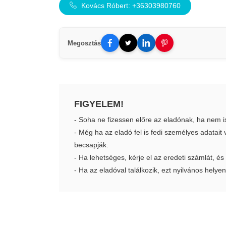
Kovács Róbert: +36303980760
Megosztás
FIGYELEM!
- Soha ne fizessen előre az eladónak, ha nem i
- Még ha az eladó fel is fedi személyes adatai
becsapják.
- Ha lehetséges, kérje el az eredeti számlát, és
- Ha az eladóval találkozik, ezt nyilvános helyen