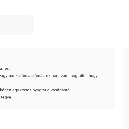
smeri.
t vagy bankszámlaszámát, ez nem védi meg attól, hogy
 kérjen egy írásos nyugtát a vásárlásról.
 tegye.