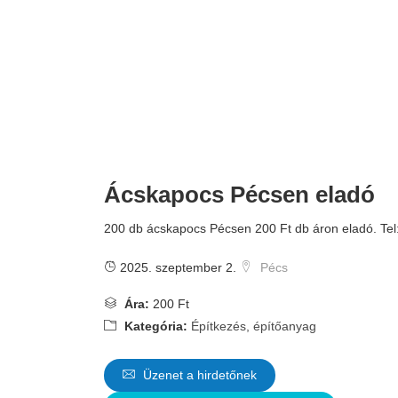
Ácskapocs Pécsen eladó
200 db ácskapocs Pécsen 200 Ft db áron eladó. Te
2025. szeptember 2.
Pécs
Ára:
200 Ft
Kategória:
Építkezés, építőanyag
Üzenet a hirdetőnek