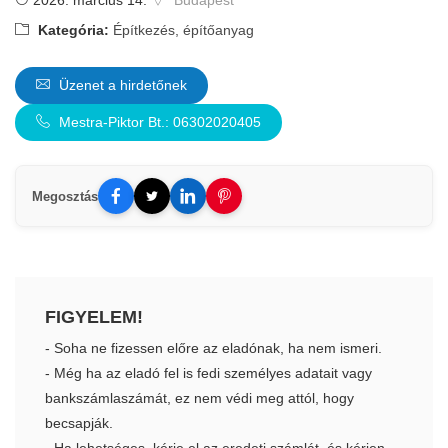
2026. március 14.
Budapest
Kategória:
Építkezés, építőanyag
Üzenet a hirdetőnek
Mestra-Piktor Bt.: 06302020405
Megosztás
FIGYELEM!
- Soha ne fizessen előre az eladónak, ha nem ismeri.
- Még ha az eladó fel is fedi személyes adatait vagy
bankszámlaszámát, ez nem védi meg attól, hogy
becsapják.