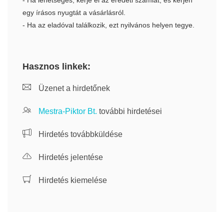
- Ha lehetséges, kérje el az eredeti számlát, és kérjen
egy írásos nyugtát a vásárlásról.
- Ha az eladóval találkozik, ezt nyilvános helyen tegye.
Hasznos linkek:
Üzenet a hirdetőnek
Mestra-Piktor Bt.
további hirdetései
Hirdetés továbbküldése
Hirdetés jelentése
Hirdetés kiemelése